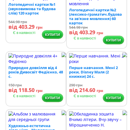
Логопедичні картки №1
(звуковимова та будова
Логопедичні картки №2
слів) 120 карток
(лексико-граматич.будова
та зв'язне мовлення) 60
544.98
грн
карток
від 403.29
грн
544.98
грн
від 403.29
грн
Є в наявності
КУПИТИ
Є в наявності
КУПИТИ
Природне довкілля від 4
Перше навчання. Мені 2
років Дивосвіт Федієнко, 48
роки, Disney Маля (2
с.
книжки) 24 с.
150
грн
290
грн
від 118.50
від 214.60
грн
грн
Є в наявності
Є в наявності
КУПИТИ
КУПИТИ
Художньо-естетична
діяльність. Малювання.