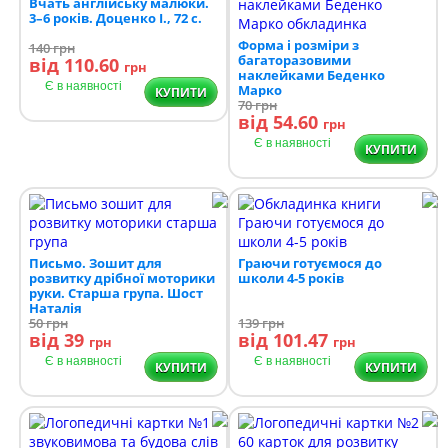
Вчать англійську малюки.
3–6 років. Доценко І., 72 с.
Форма і розміри з
140
грн
багаторазовими
від 110.60
грн
наклейками Беденко
Є в наявності
Марко
КУПИТИ
70
грн
від 54.60
грн
Є в наявності
КУПИТИ
Письмо. Зошит для
Граючи готуємося до
розвитку дрібної моторики
школи 4-5 років
руки. Старша група. Шост
Наталія
50
грн
139
грн
від 39
від 101.47
грн
грн
Є в наявності
Є в наявності
КУПИТИ
КУПИТИ