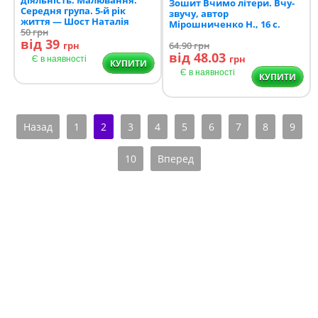
Зошит Вчимо літери. Вчу-
Середня група. 5-й рік
звучу, автор
життя — Шост Наталія
Мірошниченко Н., 16 с.
50
грн
від 39
грн
64.90
грн
від 48.03
грн
Є в наявності
КУПИТИ
Є в наявності
КУПИТИ
Назад
1
2
3
4
5
6
7
8
9
10
Вперед