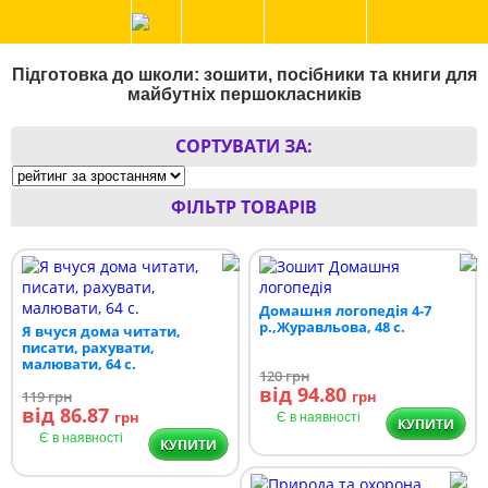
Підготовка до школи: зошити, посібники та книги для
майбутніх першокласників
СОРТУВАТИ ЗА:
ФІЛЬТР ТОВАРІВ
Домашня логопедія 4-7
р.,Журавльова, 48 с.
Я вчуся дома читати,
писати, рахувати,
малювати, 64 с.
120
грн
від 94.80
119
грн
грн
від 86.87
грн
Є в наявності
КУПИТИ
Є в наявності
КУПИТИ