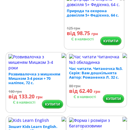
Природа та охорона
довкілля 5+ Федієнко, 64 с.
125
грн
від 98.75
грн
Є в наявності
КУПИТИ
Час читати. Читаночка №3.
Серія: Вам дошкільнята
Розвивалочка з мишеням
Автор: Романенко Л. 32 с.
Мишком 3-4 роки + 70
наліпок, 72 с.
80
грн
від 62.40
180
грн
грн
від 133.20
грн
Є в наявності
КУПИТИ
Є в наявності
КУПИТИ
Зошит Kids Learn English.