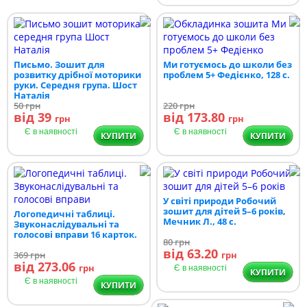
Письмо. Зошит для
Ми готуємось до школи без
розвитку дрібної моторики
проблем 5+ Федієнко, 128 с.
руки. Середня група. Шост
Наталія
50
грн
220
грн
від 39
від 173.80
грн
грн
Є в наявності
Є в наявності
КУПИТИ
КУПИТИ
У світі природи Робочий
зошит для дітей 5–6 років,
Логопедичні таблиці.
Мечник Л., 48 с.
Звуконаслідувальні та
голосові вправи 16 карток.
80
грн
від 63.20
369
грн
грн
від 273.06
грн
Є в наявності
КУПИТИ
Є в наявності
КУПИТИ