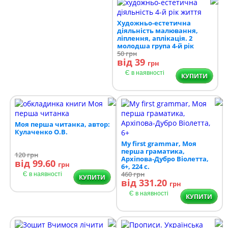
Художньо-естетична
діяльність малювання,
ліплення, аплікація. 2
молодша група 4-й рік
життя
50
грн
від 39
грн
Є в наявності
КУПИТИ
Моя перша читанка, автор:
Кулаченко О.В.
My first grammar, Моя
перша граматика,
120
грн
Архіпова-Дубро Віолетта,
від 99.60
грн
6+, 224 с.
460
грн
Є в наявності
КУПИТИ
від 331.20
грн
Є в наявності
КУПИТИ