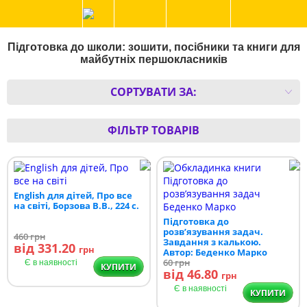
Підготовка до школи: зошити, посібники та книги для
майбутніх першокласників
СОРТУВАТИ ЗА:
ФІЛЬТР ТОВАРІВ
English для дітей, Про все
на світі, Борзова В.В., 224 с.
Підготовка до
розв’язування задач.
460
грн
Завдання з калькою.
від 331.20
грн
Автор: Беденко Марко
60
грн
Є в наявності
КУПИТИ
від 46.80
грн
Є в наявності
КУПИТИ