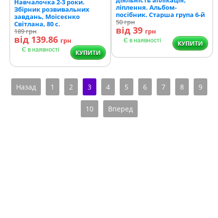
Навчалочка 2-3 роки.
ліплення. Альбом-
Збірник розвивальних
посібник. Старша група 6-й
завдань, Моісеєнко
рік життя
50
грн
Світлана, 80 с.
від 39
189
грн
грн
від 139.86
грн
Є в наявності
КУПИТИ
Є в наявності
КУПИТИ
Назад
1
2
3
4
5
6
7
8
9
10
Вперед