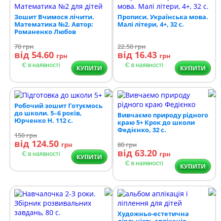
Зошит Вчимося лічити.
Прописи. Українська мова.
Математика №2. Автор:
Малі літери, 4+, 32 с.
Романенко Любов
70
грн
22.50
грн
від 54.60
від 16.43
грн
грн
Є в наявності
Є в наявності
КУПИТИ
КУПИТИ
Робочий зошит Готуємось
до школи. 5–6 років,
Вивчаємо природу рідного
Юрченко Н. 112 с.
краю 5+ Крок до школи
Федієнко, 32 с.
150
грн
від 124.50
грн
80
грн
від 63.20
грн
Є в наявності
КУПИТИ
Є в наявності
КУПИТИ
Художньо-естетична
діяльність аплікація,