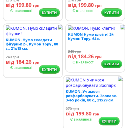
від 199.80
від 199.80
грн
грн
Є в наявності
Є в наявності
КУПИТИ
КУПИТИ
KUMON Нумо клеїти! 2+,
Кумон Тору, 64 с.
KUMON. Нумо складати
фігурки! 2+, Кумон Тору , 80
с., 21х15 см.
249
грн
від 184.26
249
грн
грн
від 184.26
грн
Є в наявності
КУПИТИ
Є в наявності
КУПИТИ
KUMON. Учимося
розфарбовувати. Зоопарк.
3-4-5 років, 80 с., 21х29 см.
270
грн
від 199.80
грн
Є в наявності
КУПИТИ