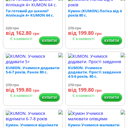
Ти готовий до школи?
Кумон (KUMON) Логіка від 4
Аплікація 4+ KUMON 64 с.
років 80 с.
220
грн
270
грн
від 162.80
від 199.80
грн
грн
Є в наявності
Є в наявності
КУПИТИ
КУПИТИ
KUMON. Учимося додавати
KUMON. Учимося
5-6-7 років, Ранок 80 с.
додавати. Прості завдання
4-5-6 років, 80 с.
270
грн
270
грн
від 199.80
від 199.80
грн
грн
Є в наявності
Є в наявності
КУПИТИ
КУПИТИ
Кумон. Учимося віднімати
Кумон Учимося малювати