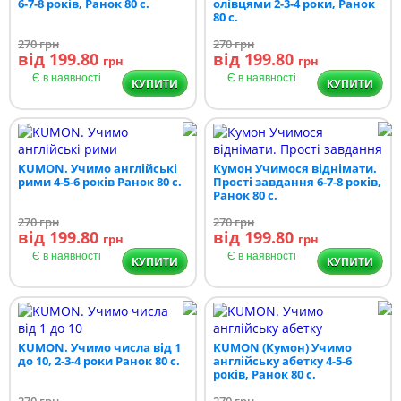
6-7-8 років, Ранок 80 с.
олівцями 2-3-4 роки, Ранок
80 с.
270
грн
270
грн
від 199.80
від 199.80
грн
грн
Є в наявності
Є в наявності
КУПИТИ
КУПИТИ
KUMON. Учимо англійські
Кумон Учимося віднімати.
рими 4-5-6 років Ранок 80 с.
Прості завдання 6-7-8 років,
Ранок 80 с.
270
грн
270
грн
від 199.80
від 199.80
грн
грн
Є в наявності
Є в наявності
КУПИТИ
КУПИТИ
KUMON. Учимо числа від 1
KUMON (Кумон) Учимо
до 10, 2-3-4 роки Ранок 80 с.
англійську абетку 4-5-6
років, Ранок 80 с.
270
грн
270
грн