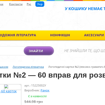
ни
Контакти
Рус
Укр
У КОШИКУ НЕМАЄ 
ХУДОЖНЯ ЛІТЕРАТУРА
НОНФІКШН
АКСЕСУАРИ
НЕ ЗНАЙШЛИ ТЕ, ЩО Ш
ЗНАЙТИ
 школи
Логопедична література
Логопедичні картки №2 (лексико-граматич.бу
ртки №2 — 60 вправ для роз
арт.: 15225002У
Виробник:
Ранок
Є в наявності
544.98
грн