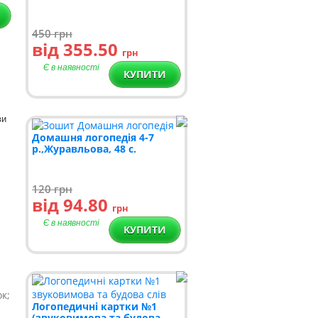
450
грн
від 355.50
грн
Є в наявності
КУПИТИ
ви
Домашня логопедія 4-7
р.,Журавльова, 48 с.
120
грн
від 94.80
грн
Є в наявності
КУПИТИ
к;
Логопедичні картки №1
(звуковимова та будова