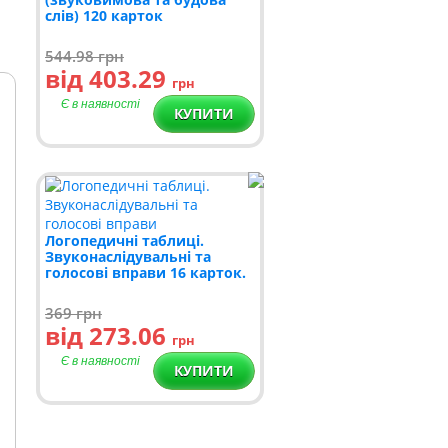
слів) 120 карток
544.98
грн
від 403.29
грн
Є в наявності
КУПИТИ
Логопедичні таблиці.
Звуконаслідувальні та
голосові вправи 16 карток.
369
грн
від 273.06
грн
Є в наявності
КУПИТИ