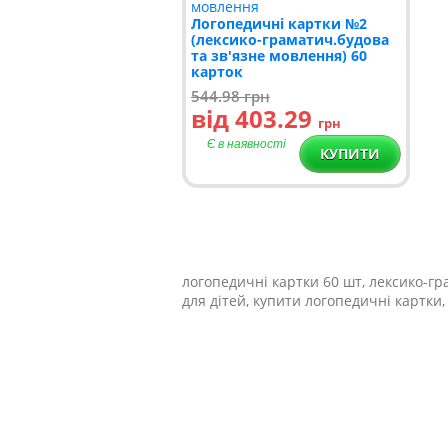
Логопедичні картки №2
(лексико-граматич.будова
та зв'язне мовлення) 60
карток
544.98
грн
від 403.29
грн
Є в наявності
КУПИТИ
логопедичні картки 60 шт, лексико-гр
для дітей, купити логопедичні картки