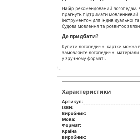
Набір рекомендований логопедам, ви
прагнуть підтримати мовленнєвий 
інструментом для індивідуальної т
будова мовлення та розвиток зв’яз
Де придбати?
Купити логопедичні картки можна в 
Замовляйте логопедичні матеріали 
у зручному форматі.
Характеристики
Артикул:
ISBN:
Виробник:
Мова:
Формат:
Країна
виробник: