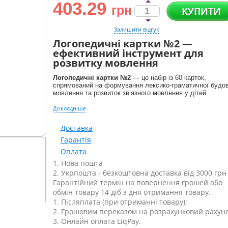
403.29
грн
КУПИТИ
Залишити відгук
Логопедичні картки №2 —
ефективний інструмент для
розвитку мовлення
Логопедичні картки №2
— це набір із 60 карток,
спрямований на формування лексико-граматичної будо
мовлення та розвиток зв’язного мовлення у дітей.
Докладніше
Доставка
Гарантія
Оплата
1. Нова пошта
2. Укрпошта - безкоштовна доставка від 3000 грн
Гарантійний термін на повернення грошей або
обмін товару 14 діб з дня отримання товару.
1. Післяплата (при отриманні товару);
2. Грошовим переказом на розрахунковий рахуно
3. Онлайн оплата LiqPay.