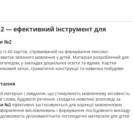
2 — ефективний інструмент для
ки №2
р із 60 карток, спрямований на формування лексико-
звиток зв’язного мовлення у дітей. Матеріал розроблений для
огопедом, у закладах дошкільної освіти та вдома. Картки
ковий запас, граматичні конструкції та навички побудови
стання
й матеріал і завдання, що стимулюють мовленнєву активність.
 слова, будувати речення, складати невеликі розповіді за
ки №2
ефективно застосовуються для корекції мовленнєвих
оформлення висловлювань і формування послідовного викладу
й дозволяють урізноманітнити логопедичні матеріали для дітей