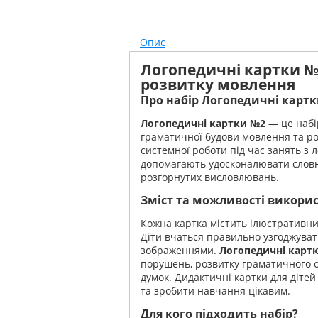
Опис
Логопедичні картки №
розвитку мовлення
Про набір Логопедичні карт
Логопедичні картки №2
— це набі
граматичної будови мовлення та ро
системної роботи під час занять з л
допомагають удосконалювати словни
розгорнутих висловлювань.
Зміст та можливості викори
Кожна картка містить ілюстративни
Діти вчаться правильно узгоджувати
зображеннями.
Логопедичні карт
порушень, розвитку граматичного 
думок. Дидактичні картки для діте
та зробити навчання цікавим.
Для кого підходить набір?