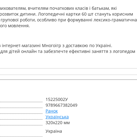
хователям, вчителям початкових класів і батькам, які
розвиток дитини. Логопедичні картки 60 шт стануть корисним
а групової роботи, особливо при формуванні лексико-граматична
ного мовлення.
інтернет-магазині Многоігр з доставкою по Україні.
для дітей онлайн та забезпечте ефективні заняття з логопедом
15225002У
9789667382049
Ранок
Українська
320х220 мм
Україна