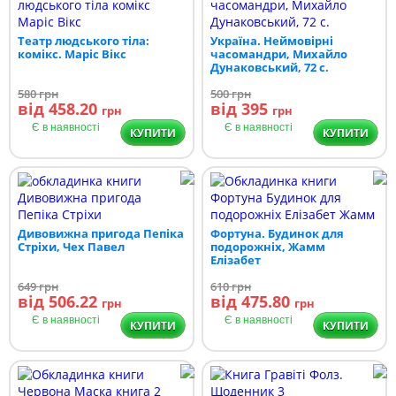
Театр людського тіла:
Україна. Неймовірні
комікс. Маріс Вікс
часомандри, Михайло
Дунаковський, 72 с.
580
грн
500
грн
від 458.20
від 395
грн
грн
Є в наявності
Є в наявності
КУПИТИ
КУПИТИ
Дивовижна пригода Пепіка
Фортуна. Будинок для
Стріхи, Чех Павел
подорожніх, Жамм
Елізабет
649
грн
610
грн
від 506.22
від 475.80
грн
грн
Є в наявності
Є в наявності
КУПИТИ
КУПИТИ