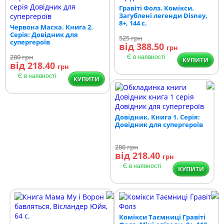
Гравіті Фолз. Комікси.
Загублені легенди Disney,
8+, 144 с.
Червона Маска. Книга 2.
Серія: Довідник для
525
грн
супергероїв
від 388.50
грн
280
грн
Є в наявності
КУПИТИ
від 218.40
грн
Є в наявності
КУПИТИ
Довідник. Книга 1. Серія:
Довідник для супергероїв
280
грн
від 218.40
грн
Є в наявності
КУПИТИ
Комікси Таємниці Гравіті