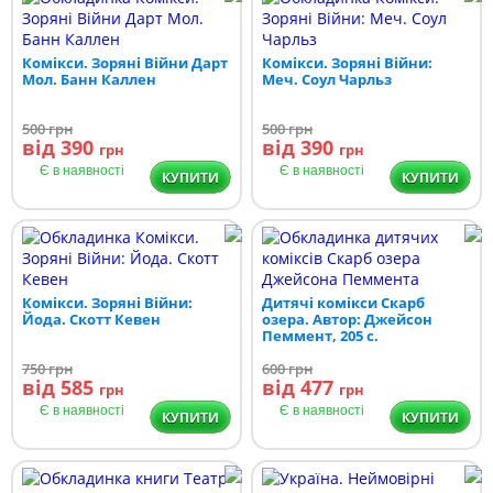
Комікси. Зоряні Війни Дарт
Комікси. Зоряні Війни:
Мол. Банн Каллен
Меч. Соул Чарльз
500
грн
500
грн
від 390
від 390
грн
грн
Є в наявності
Є в наявності
КУПИТИ
КУПИТИ
Комікси. Зоряні Війни:
Дитячі комікси Скарб
Йода. Скотт Кевен
озера. Автор: Джейсон
Пеммент, 205 с.
750
грн
600
грн
від 585
від 477
грн
грн
Є в наявності
Є в наявності
КУПИТИ
КУПИТИ