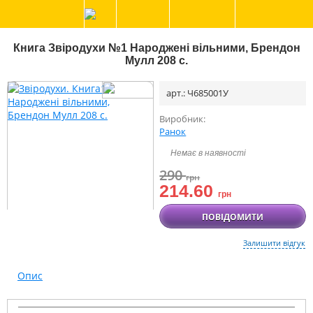
Книга Звіродухи №1 Народжені вільними, Брендон
Мулл 208 с.
арт.: Ч685001У
Виробник:
Ранок
Немає в наявності
290
грн
214.60
грн
ПОВІДОМИТИ
Залишити відгук
Опис