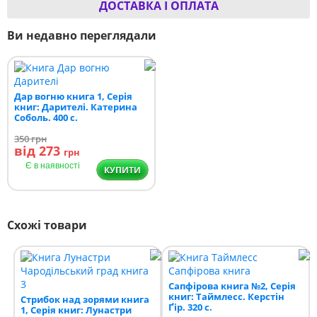
ДОСТАВКА І ОПЛАТА
Ви недавно переглядали
Дар вогню книга 1, Серія
книг: Дарителі. Катерина
Соболь. 400 с.
350
грн
від 273
грн
Є в наявності
КУПИТИ
Схожі товари
Сапфірова книга №2, Серія
книг: Таймлесс. Керстін
Стрибок над зорями книга
Ґір. 320 с.
1, Серія книг: Лунастри