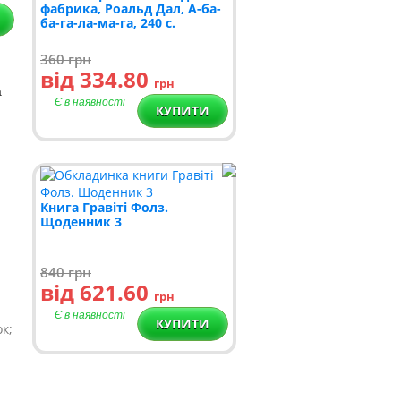
фабрика, Роальд Дал, А-ба-
ба-га-ла-ма-га, 240 c.
360
грн
від 334.80
грн
а
Є в наявності
КУПИТИ
Книга Гравіті Фолз.
Щоденник 3
840
грн
від 621.60
грн
Є в наявності
КУПИТИ
к;