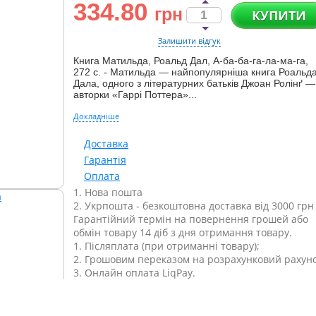
334.80
грн
КУПИТИ
Залишити відгук
Книга Матильда, Роальд Дал, А-ба-ба-га-ла-ма-га,
272 c. - Матильда — найпопулярніша книга Роальд
Дала, одного з літературних батьків Джоан Ролінґ —
авторки «Гаррі Поттера»...
Докладніше
Доставка
Гарантія
Оплата
1. Нова пошта
2. Укрпошта - безкоштовна доставка від 3000 грн
Гарантійний термін на повернення грошей або
обмін товару 14 діб з дня отримання товару.
1. Післяплата (при отриманні товару);
2. Грошовим переказом на розрахунковий рахуно
3. Онлайн оплата LiqPay.