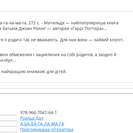
а-га-ла-ма-га, 272 c. - Матильда — найпопулярніша книга
х батьків Джоан Ролінґ — авторки «Гаррі Поттера»...
 її родичі так не вважають. Для них вона — зайвий клопіт,
оїх обмежених і зациклених на собі родичів, а заодно й
нчбул...
о найкращою книжкою для дітей.
978-966-7047-64-1
Роальд Дал
А-БА-БА-ГА-ЛА-МА-ГА
Пригодницька література