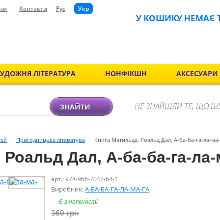
ни
Контакти
Рус
Укр
У КОШИКУ НЕМАЄ 
ХУДОЖНЯ ЛІТЕРАТУРА
НОНФІКШН
АКСЕСУАРИ
НЕ ЗНАЙШЛИ ТЕ, ЩО Ш
ЗНАЙТИ
тей
Пригодницька література
Книга Матильда, Роальд Дал, А-ба-ба-га-ла-ма-г
Роальд Дал, А-ба-ба-га-ла-м
арт.: 978-966-7047-64-1
Виробник:
А-БА-БА-ГА-ЛА-МА-ГА
Є в наявності
360
грн