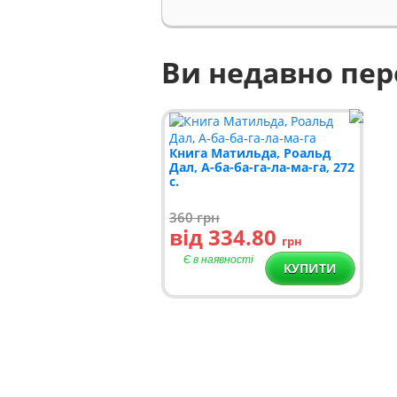
Ви недавно пе
Книга Матильда, Роальд
Дал, А-ба-ба-га-ла-ма-га, 272
c.
360
грн
від 334.80
грн
Є в наявності
КУПИТИ