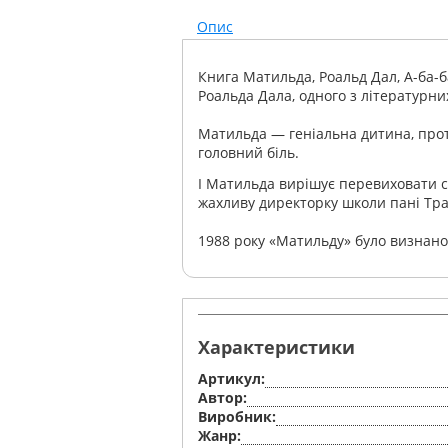
Опис
Книга Матильда, Роальд Дал, А-ба-б
Роальда Дала, одного з літературни
Матильда — геніальна дитина, проте
головний біль.
І Матильда вирішує перевиховати св
жахливу директорку школи пані Тра
1988 року «Матильду» було визнан
Характеристики
Артикул:
Автор:
Виробник:
Жанр: