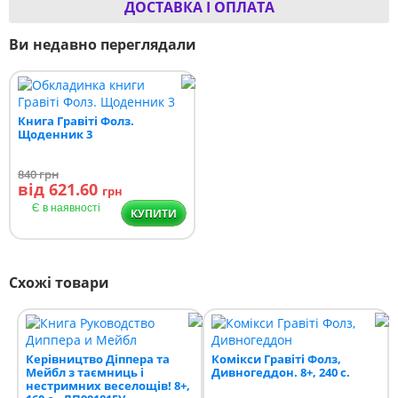
ДОСТАВКА І ОПЛАТА
Ви недавно переглядали
Книга Гравіті Фолз.
Щоденник 3
840
грн
від 621.60
грн
Є в наявності
КУПИТИ
Схожі товари
Керівництво Діппера та
Комікси Гравіті Фолз,
Мейбл з таємниць і
Дивногеддон. 8+, 240 с.
нестримних веселощів! 8+,