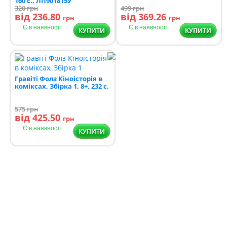
160 с., ЛП901815У
320
грн
499
грн
від 236.80
від 369.26
грн
грн
Є в наявності
Є в наявності
КУПИТИ
КУПИТИ
Гравіті Фолз Кіноісторія в
коміксах, Збірка 1, 8+, 232 с.
575
грн
від 425.50
грн
Є в наявності
КУПИТИ