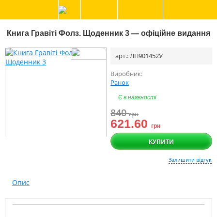
Книга Гравіті Фолз. Щоденник 3 — офіційне видання
арт.: ЛП901452У
Виробник:
Ранок
Є в наявності
840
грн
621.60
грн
КУПИТИ
Залишити відгук
Опис