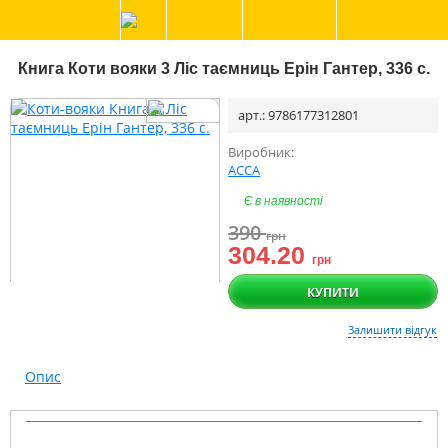
Книга Коти вояки 3 Ліс таємниць Ерін Гантер, 336 с.
арт.: 9786177312801
Виробник:
АССА
Є в наявності
390
грн
304.20
грн
КУПИТИ
Залишити відгук
Опис