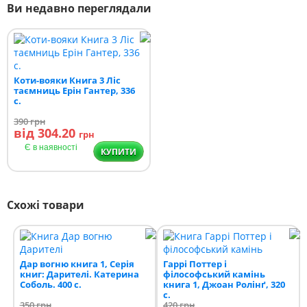
Ви недавно переглядали
Коти-вояки Книга 3 Ліс
таємниць Ерін Гантер, 336
с.
390
грн
від 304.20
грн
Є в наявності
КУПИТИ
Схожі товари
Дар вогню книга 1, Серія
Гаррі Поттер і
книг: Дарителі. Катерина
філософський камінь
Соболь. 400 с.
книга 1, Джоан Ролінґ, 320
c.
350
грн
420
грн