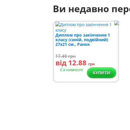
Ви недавно пе
Диплом про закінчення 1
класу (синій, подвійний)
27х21 см., Ранок
17.40
грн
від 12.88
грн
Є в наявності
КУПИТИ