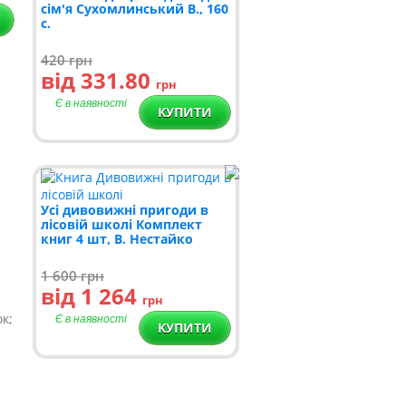
сім'я Сухомлинський В., 160
с.
420
грн
від 331.80
грн
Є в наявності
КУПИТИ
Усі дивовижні пригоди в
лісовій школі Комплект
книг 4 шт, В. Нестайко
1 600
грн
від 1 264
грн
к;
Є в наявності
КУПИТИ