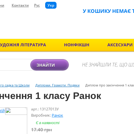
ни
Контакти
Рус
Укр
У КОШИКУ НЕМАЄ 
ХУДОЖНЯ ЛІТЕРАТУРА
НОНФІКШН
АКСЕСУАРИ
НЕ ЗНАЙШЛИ ТЕ, ЩО Ш
ЗНАЙТИ
ого садка та Школи
Дипломи. Грамоти. Подяки
Диплом про закінчення 1 класу
нчення 1 класу Ранок
арт.: 13127013У
Виробник:
Ранок
Є в наявності
17.40
грн