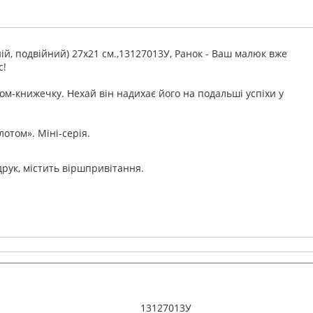
ій, подвійний) 27х21 см.,13127013У, Ранок - Ваш малюк вже
с!
-книжечку. Нехай він надихає його на подальші успіхи у
отом». Міні-серія.
друк, містить віршпривітання.
13127013У