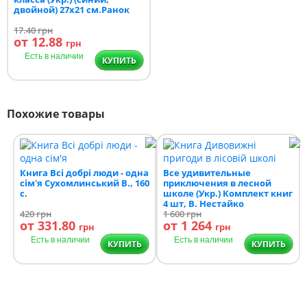
двойной) 27х21 см.Ранок
17.40
грн
от 12.88
грн
Есть в наличии
КУПИТЬ
Похожие товары
Книга Всі добрі люди - одна
Все удивительные
сім'я Сухомлинський В., 160
приключения в лесной
с.
школе (Укр.) Комплект книг
4 шт, В. Нестайко
420
грн
1 600
грн
от 331.80
от 1 264
грн
грн
Есть в наличии
Есть в наличии
КУПИТЬ
КУПИТЬ