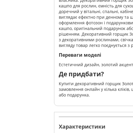
власника. Декоративний горщик Зол
кашпо для рослин, ємність для сухо
доречний у вітальні, спальні, кабін
виглядає ефектно при денному та ш
оформлення фотозон і подарункових 
кашпо, оригінальний подарунок аб
рішенням. Декоративний горщик З
з декоративними рослинами, свічк
вигляду товар легко поєднується з
Переваги моделі
Естетичний дизайн, золотий акцент,
Де придбати?
Купити декоративний горщик Золот
замовлення онлайн у кілька кліків,
або подарунка.
Характеристики