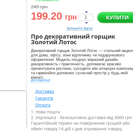
Є в наявності
249
грн
199.20
грн
КУПИТИ
Залишити відгук
Про декоративний горщик
Золотий Лотос
Декоративний горщик Золотий Лотос — стильний акцен
для дому, офісу, зони відпочинку чи подарункового
оформлення. Модель поєднує виразний дизайн,
декоративність і практичність, допомагає красиво
презентувати рослини, сухоцвіти або інтерєрні композиц
та гармонійно доповнює сучасний простір у будь-якій
кімнаті.
Докладніше
Доставка
Гарантія
Оплата
1. Нова пошта
2. Укрпошта - безкоштовна доставка від 3000 грн
Гарантійний термін на повернення грошей або
обмін товару 14 діб з дня отримання товару.