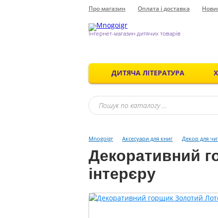
Про магазин
Оплата і доставка
Нови
Інтернет-магазин дитячих товарів
ДИТЯЧА ЛІТЕРАТУРА
Mnogoigr
Аксесуари для книг
Декор для чи
Декоративний г
інтерєру