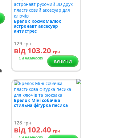
Брелок КосмоМалюк
астронавт аксесуар
антистрес
129
грн
від 103.20
грн
т
Є в наявності
КУПИТИ
ії
Брелок Міні собачка
стильна фігурка песика
128
грн
від 102.40
грн
Є в наявності