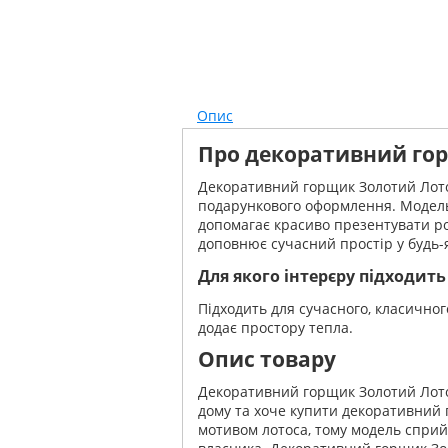
Опис
Про декоративний го
Декоративний горщик Золотий Лотос
подарункового оформлення. Модель 
допомагає красиво презентувати ро
доповнює сучасний простір у будь-я
Для якого інтерєру підходить
Підходить для сучасного, класичног
додає простору тепла.
Опис товару
Декоративний горщик Золотий Лотос
дому та хоче купити декоративний
мотивом лотоса, тому модель сприй