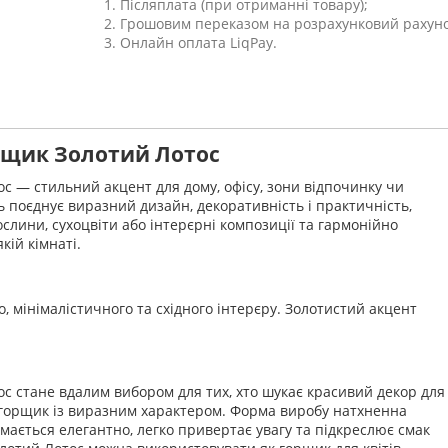
1. Післяплата (при отриманні товару);
2. Грошовим переказом на розрахунковий рахуно
3. Онлайн оплата LiqPay.
рщик Золотий Лотос
 — стильний акцент для дому, офісу, зони відпочинку чи
поєднує виразний дизайн, декоративність і практичність,
слини, сухоцвіти або інтерєрні композиції та гармонійно
кій кімнаті.
о, мінімалістичного та східного інтерєру. Золотистий акцент
 стане вдалим вибором для тих, хто шукає красивий декор для
 горщик із виразним характером. Форма виробу натхненна
мається елегантно, легко привертає увагу та підкреслює смак