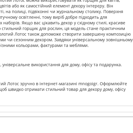
отий Лотос можна використовувати як горщик для квітів,
цвітів або як самостійний елемент декору інтерєру. Він
еті, на полиці, підвіконні чи журнальному столику. Поверхня
тучному освітленні, тому виріб добре підходить для
наборів. Якщо вас цікавить декор у східному стилі, красиве
о стильний горщик для рослин, ця модель стане практичним
олотий Лотос також допоможе створити завершену композицію
ами чи сезонним декором. Завдяки універсальному зовнішньому
 різними кольорами, фактурами та меблями.
 універсальне використання для дому, офісу та подарунка.
ий Лотос зручно в інтернет-магазині mnogoigr. Оформлюйте
 щоб швидко отримати стильний товар для декору дому, офісу