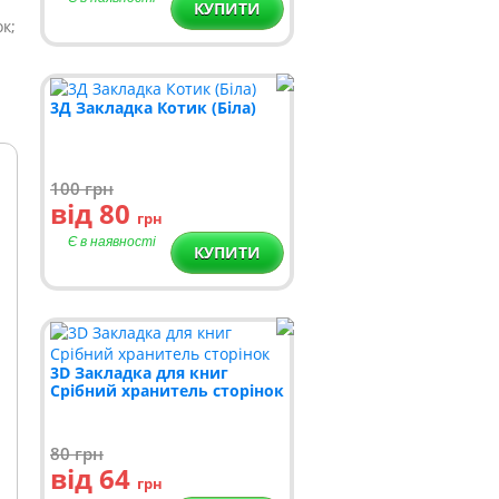
КУПИТИ
к;
3Д Закладка Котик (Біла)
100
грн
від 80
грн
Є в наявності
КУПИТИ
3D Закладка для книг
Срібний хранитель сторінок
80
грн
від 64
грн