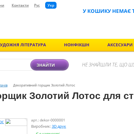
ни
Контакти
Рус
Укр
У КОШИКУ НЕМАЄ 
ХУДОЖНЯ ЛІТЕРАТУРА
НОНФІКШН
АКСЕСУАРИ
НЕ ЗНАЙШЛИ ТЕ, ЩО Ш
ЗНАЙТИ
тачів
Декоративний горщик Золотий Лотос
орщик Золотий Лотос для с
арт.: dekor-0000001
Виробник:
3D друк