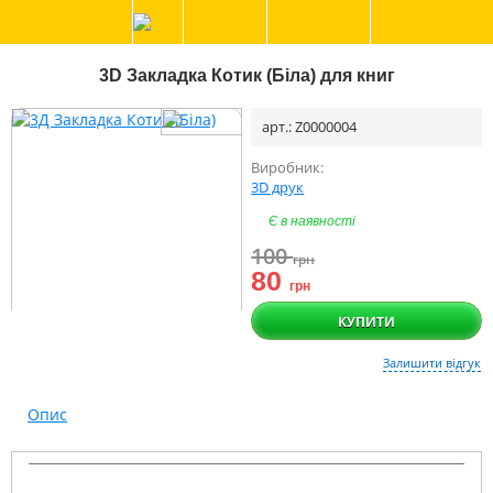
3D Закладка Котик (Біла) для книг
арт.: Z0000004
Виробник:
3D друк
Є в наявності
100
грн
80
грн
КУПИТИ
Залишити відгук
Опис