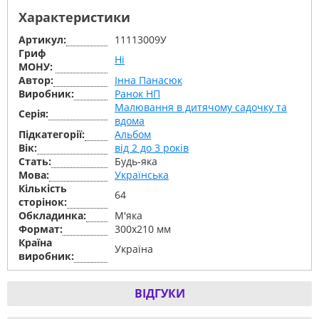
Характеристики
Артикул:
11113009У
Гриф
Ні
МОНУ:
Автор:
Інна Панасюк
Виробник:
Ранок НП
Малювання в дитячому садочку та
Серiя:
вдома
Підкатегорії:
Альбом
Вік:
від 2 до 3 років
Стать:
Будь-яка
Мова:
Українська
Кількість
64
сторінок:
Обкладинка:
М'яка
Формат:
300х210 мм
Країна
Україна
виробник:
ВІДГУКИ