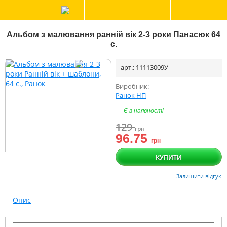
Альбом з малювання ранній вік 2-3 роки Панасюк 64
с.
арт.: 11113009У
Виробник:
Ранок НП
Є в наявності
129
грн
96.75
грн
КУПИТИ
Залишити відгук
Опис