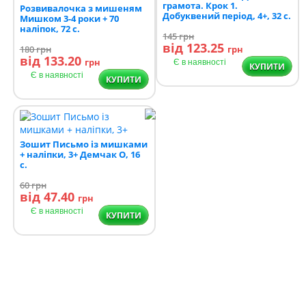
грамота. Крок 1.
Розвивалочка з мишеням
Добуквений період, 4+, 32 с.
Мишком 3-4 роки + 70
наліпок, 72 с.
145
грн
від 123.25
180
грн
грн
від 133.20
грн
Є в наявності
КУПИТИ
Є в наявності
КУПИТИ
Зошит Письмо із мишками
+ наліпки, 3+ Демчак О, 16
с.
60
грн
від 47.40
грн
Є в наявності
КУПИТИ