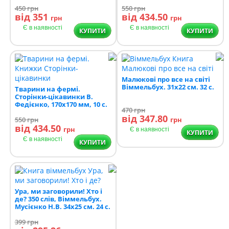
450
грн
550
грн
від 351
від 434.50
грн
грн
Є в наявності
Є в наявності
КУПИТИ
КУПИТИ
Малюкові про все на світі
Віммельбух. 31х22 см. 32 с.
Тварини на фермі.
Сторінки-цікавинки В.
Федієнко, 170х170 мм, 10 с.
470
грн
від 347.80
550
грн
грн
від 434.50
грн
Є в наявності
КУПИТИ
Є в наявності
КУПИТИ
Ура, ми заговорили! Хто і
де? 350 слів, Віммельбух.
Мусієнко Н.В. 34х25 см. 24 с.
399
грн