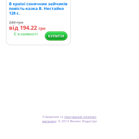
В країні сонячних зайчиків
повість-казка В. Нестайко
128 с.
249
грн
від 194.22
грн
Є в наявності
КУПИТИ
Створення та
просування інтернет
магазину
:
© 2013 Феникс Индастри