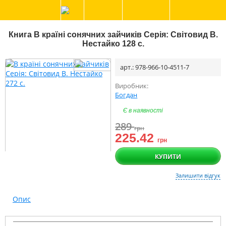
Книга В країні сонячних зайчиків Серія: Світовид В.
Нестайко 128 с.
арт.: 978-966-10-4511-7
Виробник:
Богдан
Є в наявності
289
грн
225.42
грн
КУПИТИ
Залишити відгук
Опис