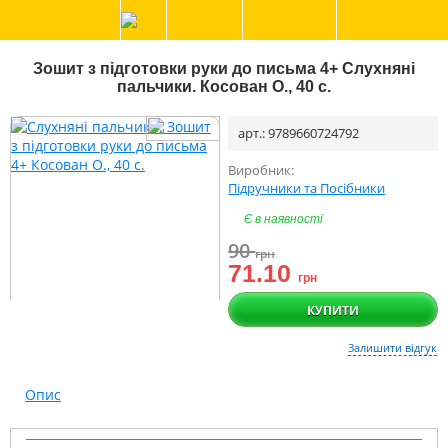
Зошит з підготовки руки до письма 4+ Слухняні
пальчики. Косован О., 40 с.
арт.: 9789660724792
Виробник:
Підручники та Посібники
Є в наявності
90
грн
71.10
грн
КУПИТИ
Залишити відгук
Опис