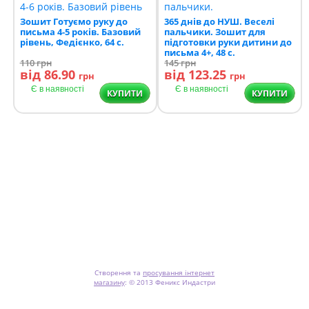
Зошит Готуємо руку до
365 днів до НУШ. Веселі
письма 4-5 років. Базовий
пальчики. Зошит для
рівень, Федієнко, 64 с.
підготовки руки дитини до
письма 4+, 48 с.
110
грн
145
грн
від 86.90
від 123.25
грн
грн
Є в наявності
Є в наявності
КУПИТИ
КУПИТИ
Створення та
просування інтернет
магазину
:
© 2013 Феникс Индастри