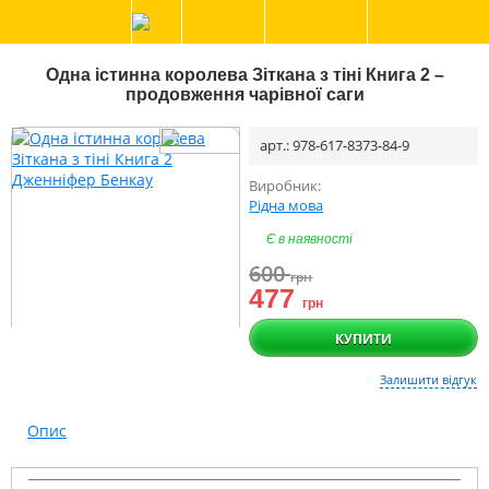
Одна істинна королева Зіткана з тіні Книга 2 –
продовження чарівної саги
арт.: 978-617-8373-84-9
Виробник:
Рідна мова
Є в наявності
600
грн
477
грн
КУПИТИ
Залишити відгук
Опис