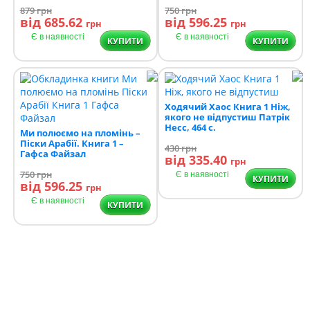
879
грн
750
грн
від 685.62
від 596.25
грн
грн
Є в наявності
Є в наявності
КУПИТИ
КУПИТИ
Ходячий Хаос Книга 1 Ніж,
якого не відпустиш Патрік
Несс, 464 с.
Ми полюємо на пломінь –
Піски Арабії. Книга 1 –
430
грн
Гафса Файзал
від 335.40
грн
750
грн
Є в наявності
КУПИТИ
від 596.25
грн
Є в наявності
КУПИТИ