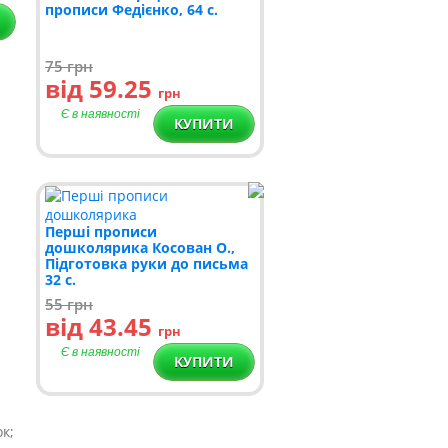
прописи Федієнко, 64 с.
75
грн
від 59.25
грн
Є в наявності
КУПИТИ
Перші прописи
дошколярика Косован О.,
Підготовка руки до письма
32 с.
55
грн
від 43.45
грн
Є в наявності
КУПИТИ
к;