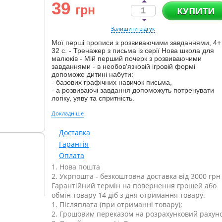
39
грн
КУПИТИ
Залишити відгук
Мої перші прописи з розвиваючими завданнями, 4+
32 с. - Тренажер з письма із серії Нова школа для
малюків - Мій перший почерк з розвиваючими
завданнями - в необов'язковій ігровій формі
допоможе дитині набути:
- базових графічних навичок письма,
- а розвиваючі завдання допоможуть потренувати
логіку, уяву та спритність.
Докладніше
Доставка
Гарантія
Оплата
1. Нова пошта
2. Укрпошта - безкоштовна доставка від 3000 грн
Гарантійний термін на повернення грошей або
обмін товару 14 діб з дня отримання товару.
1. Післяплата (при отриманні товару);
2. Грошовим переказом на розрахунковий рахуно