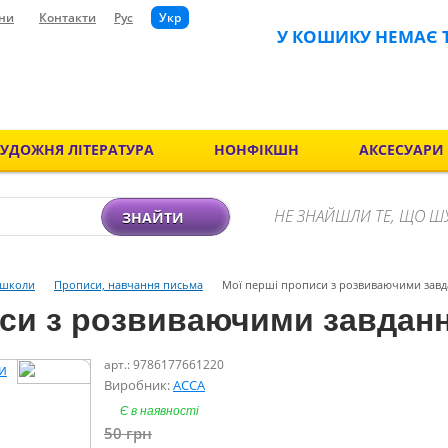
ни
Контакти
Рус
Укр
У КОШИКУ НЕМАЄ 
ХУДОЖНЯ ЛІТЕРАТУРА
НОНФІКШН
АКСЕСУАРИ
НЕ ЗНАЙШЛИ ТЕ, ЩО Ш
ЗНАЙТИ
 школи
Прописи, навчання письма
Мої перші прописи з розвиваючими завда
си з розвиваючими завдання
арт.: 9786177661220
Виробник:
АССА
Є в наявності
50
грн