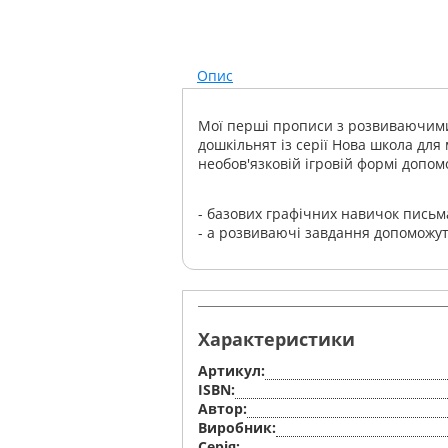
Опис
Мої перші прописи з розвиваючими
дошкільнят
із серії Нова школа дл
необов'язковій ігровій формі допом
- базових графічних навичок письм
- а розвиваючі завдання допоможуть
Характеристики
Артикул:
ISBN:
Автор:
Виробник:
Серiя: