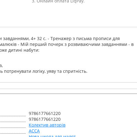
3. Онлайн оплата LiqPay.
 завданнями, 4+ 32 с. - Тренажер з письма
прописи для
я малюків - Мій перший почерк з розвиваючими завданнями - в
оже дитині набути:
а,
 потренувати логіку, уяву та спритність.
9786177661220
9786177661220
Колектив авторів
АССА
Нова школа для малят