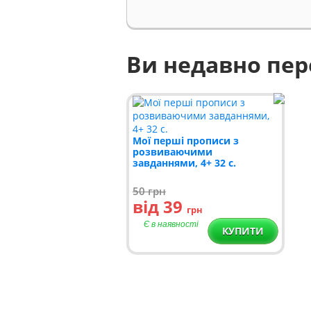
Ви недавно пе
Мої перші прописи з
розвиваючими
завданнями, 4+ 32 с.
50
грн
від 39
грн
Є в наявності
КУПИТИ