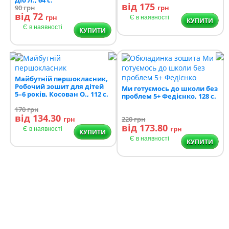
від 175
90
грн
грн
від 72
грн
Є в наявності
КУПИТИ
Є в наявності
КУПИТИ
Майбутній першокласник,
Робочий зошит для дітей
Ми готуємось до школи без
5–6 років, Косован О., 112 с.
проблем 5+ Федієнко, 128 с.
170
грн
від 134.30
грн
220
грн
від 173.80
грн
Є в наявності
КУПИТИ
Є в наявності
КУПИТИ