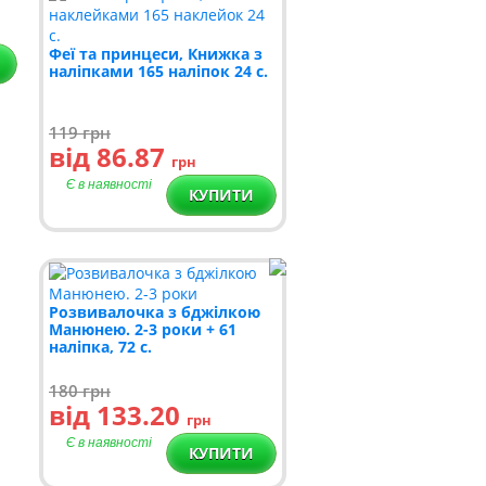
Феї та принцеси, Книжка з
наліпками 165 наліпок 24 с.
119
грн
від 86.87
грн
Є в наявності
КУПИТИ
Розвивалочка з бджілкою
Манюнею. 2-3 роки + 61
наліпка, 72 с.
180
грн
від 133.20
грн
Є в наявності
КУПИТИ