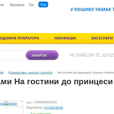
ни
Контакти
Рус
Укр
У КОШИКУ НЕМАЄ 
ХУДОЖНЯ ЛІТЕРАТУРА
НОНФІКШН
АКСЕСУАРИ
НЕ ЗНАЙШЛИ ТЕ, ЩО Ш
ЗНАЙТИ
тей
Розмальовки, наліпки, поробки
На гостини до принцеси, Книжка з наліпк
ами На гостини до принцеси 
арт.: 9789669369765
Виробник:
Crystal Book