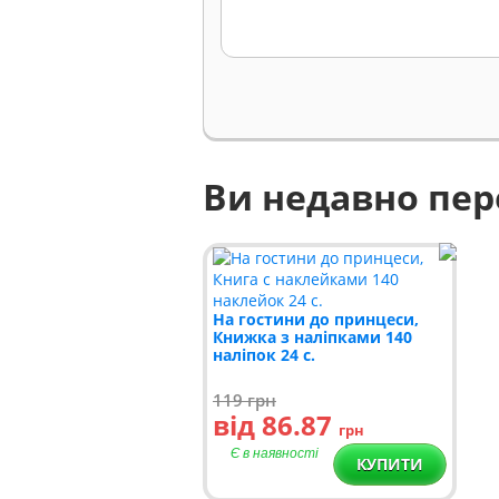
Ви недавно пе
На гостини до принцеси,
Книжка з наліпками 140
наліпок 24 с.
119
грн
від 86.87
грн
Є в наявності
КУПИТИ