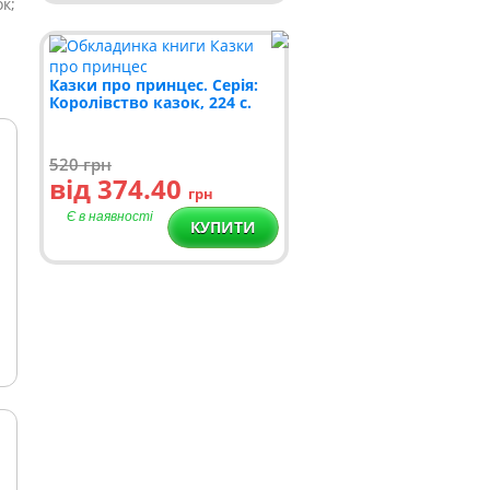
к;
Казки про принцес. Серія:
Королівство казок, 224 c.
520
грн
від 374.40
грн
Є в наявності
КУПИТИ