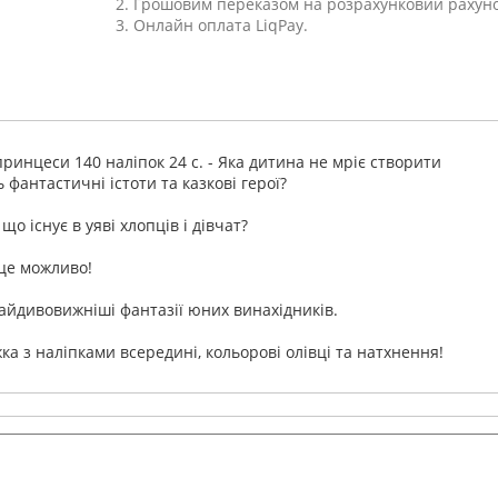
2. Грошовим переказом на розрахунковий рахуно
3. Онлайн оплата LiqPay.
ринцеси 140 наліпок 24 с. - Яка дитина не мріє створити
 фантастичні істоти та казкові герої?
що існує в уяві хлопців і дівчат?
 це можливо!
айдивовижніші фантазії юних винахідників.
ка з наліпками всередині, кольорові олівці та натхнення!