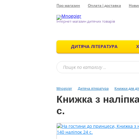
Про магазин
Оплата і доставка
Нови
Інтернет-магазин дитячих товарів
ДИТЯЧА ЛІТЕРАТУРА
Mnogoigr
Дитяча література
Книжки для ді
Книжка з наліпк
с.