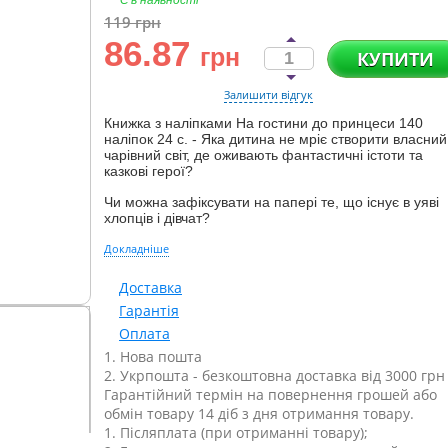
Є в наявності
119
грн
86.87
грн
КУПИТИ
Залишити відгук
Книжка з наліпками На гостини до принцеси 140
наліпок 24 с. - Яка дитина не мріє створити власний
чарівний світ, де оживають фантастичні істоти та
казкові герої?
Чи можна зафіксувати на папері те, що існує в уяві
хлопців і дівчат?
Докладніше
Доставка
Гарантія
Оплата
1. Нова пошта
2. Укрпошта - безкоштовна доставка від 3000 грн
Гарантійний термін на повернення грошей або
обмін товару 14 діб з дня отримання товару.
1. Післяплата (при отриманні товару);