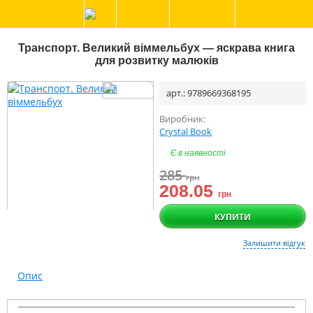
Транспорт. Великий віммельбух — яскрава книга
для розвитку малюків
арт.: 9789669368195
Виробник:
Crystal Book
Є в наявності
285
грн
208.05
грн
КУПИТИ
Залишити відгук
Опис