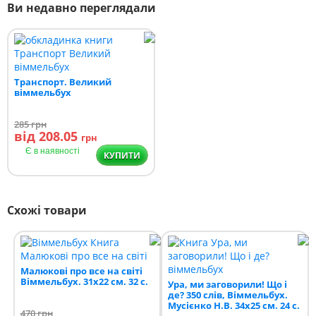
Ви недавно переглядали
Транспорт. Великий
віммельбух
285
грн
від 208.05
грн
Є в наявності
КУПИТИ
Схожі товари
Малюкові про все на світі
Віммельбух. 31х22 см. 32 с.
Ура, ми заговорили! Що і
де? 350 слів, Віммельбух.
Мусієнко Н.В. 34х25 см. 24 с.
470
грн