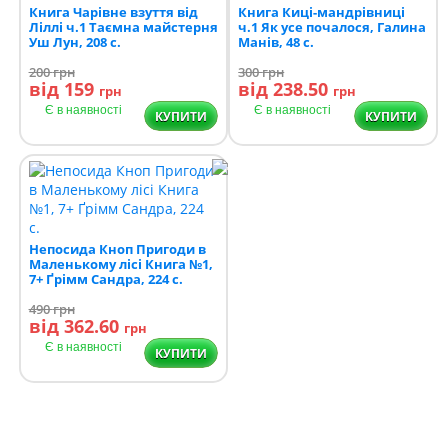
Книга Чарівне взуття від
Книга Киці-мандрівниці
Ліллі ч.1 Таємна майстерня
ч.1 Як усе почалося, Галина
Уш Лун, 208 с.
Манів, 48 с.
200
грн
300
грн
від 159
від 238.50
грн
грн
Є в наявності
Є в наявності
КУПИТИ
КУПИТИ
Непосида Кноп Пригоди в
Маленькому лісі Книга №1,
7+ Ґрімм Сандра, 224 с.
490
грн
від 362.60
грн
Є в наявності
КУПИТИ