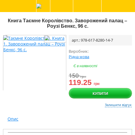
Книга Таємне Королівство. Заворожений палац –
Роузі Бенкс, 96 с.
арт.: 978-617-8280-14-7
Виробник:
Рідна мова
Є в наявності
150
грн
119.25
грн
КУПИТИ
Залишити відгук
Опис