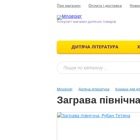
Про магазин
Оплата і доставка
Нови
Інтернет-магазин дитячих товарів
ДИТЯЧА ЛІТЕРАТУРА
Mnogoigr
Дитяча література
Книжки для ді
Заграва північн