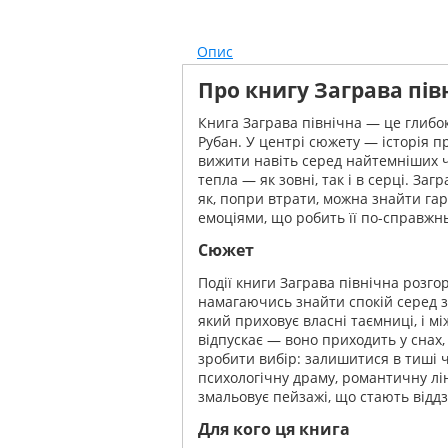
Опис
Про книгу Заграва пів
Книга Заграва північна — це глибо
Рубан. У центрі сюжету — історія пр
вижити навіть серед найтемніших ч
тепла — як зовні, так і в серці. За
як, попри втрати, можна знайти га
емоціями, що робить її по-справж
Сюжет
Події книги Заграва північна розгор
намагаючись знайти спокій серед за
який приховує власні таємниці, і м
відпускає — воно приходить у снах,
зробити вибір: залишитися в тиші 
психологічну драму, романтичну лін
змальовує пейзажі, що стають від
Для кого ця книга