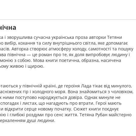
нічна
ка і зворушлива сучасна українська проза авторки Тетяни
о вибір, кохання та силу внутрішнього світла, яке допомагає
асів. Авторка створює атмосферу холоду, самотності та пошуку
грава північна — це роман про те, як доля випробовує людину і
рмонію з собою. Мова книги поетична, образна, насичена
ньому живою і щирою.
таються у північній країні, де героїня Лада тікає від минулого,
сніжених гір і холодного моря. Вона знайомиться з чоловіком,
іж ними поступово народжується довіра. Однак минуле не
 спогадах і листах, що нагадують про втрати. Герої мають
чи відкрити серце новому початку. Сюжет книги поєднує
ію і глибокі роздуми про сенс життя. Тетяна Рубан майстерно
дзеркаленням душі людини.