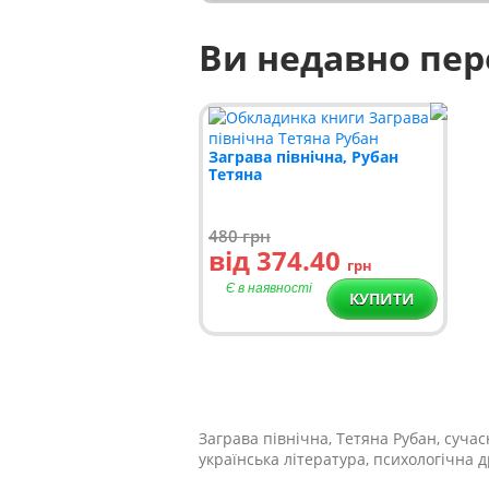
Ви недавно пе
Заграва північна, Рубан
Тетяна
480
грн
від 374.40
грн
Є в наявності
КУПИТИ
Заграва північна, Тетяна Рубан, суча
українська література, психологічна 