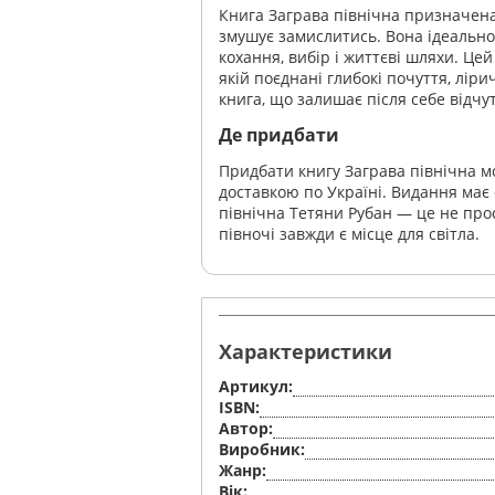
Книга Заграва північна призначена 
змушує замислитись. Вона ідеально 
кохання, вибір і життєві шляхи. Це
якій поєднані глибокі почуття, ліри
книга, що залишає після себе відчут
Де придбати
Придбати книгу Заграва північна м
доставкою по Україні. Видання має 
північна Тетяни Рубан — це не прост
півночі завжди є місце для світла.
Характеристики
Артикул:
ISBN:
Автор:
Виробник:
Жанр:
Вік: