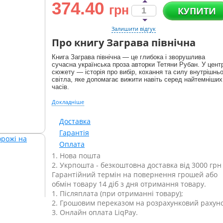
374.40
грн
КУПИТИ
Залишити відгук
Про книгу Заграва північна
Книга Заграва північна — це глибока і зворушлива
сучасна українська проза авторки Тетяни Рубан. У центр
сюжету — історія про вибір, кохання та силу внутрішнь
світла, яке допомагає вижити навіть серед найтемніших
часів.
Докладніше
Доставка
Гарантія
Оплата
1. Нова пошта
2. Укрпошта - безкоштовна доставка від 3000 грн
Гарантійний термін на повернення грошей або
обмін товару 14 діб з дня отримання товару.
1. Післяплата (при отриманні товару);
2. Грошовим переказом на розрахунковий рахуно
3. Онлайн оплата LiqPay.