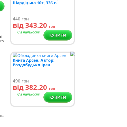
Шардіцька 10+, 336 с.
440
грн
від 343.20
грн
Є в наявності
КУПИТИ
і
ого
Книга Арсен. Автор:
Роздобудько Ірен
490
грн
від 382.20
грн
Є в наявності
КУПИТИ
к;