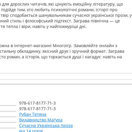
для дорослих читачів, які цінують емоційну літературу, що
підійде тим, хто любить психологічні романи, історії про
й твір сподобається шанувальникам сучасної української прози, у
чний стиль і філософський підтекст. Заграва північна — це
тя тепла і віри, навіть у найпохмуріші дні.
ожна в інтернет-магазині Многоігр. Замовляйте онлайн з
стильну обкладинку, якісний друк і зручний формат. Заграва
о роман, а історія, що торкається душі і нагадує: навіть на
978-617-8177-71-3
978-617-8177-71-3
Рубан Тетяна
Видавництво Маґура
Сучасна Українська проза
від 14 років