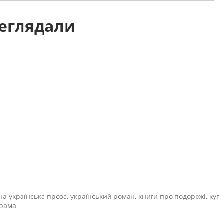
реглядали
сна українська проза, український роман, книги про подорожі, ку
драма