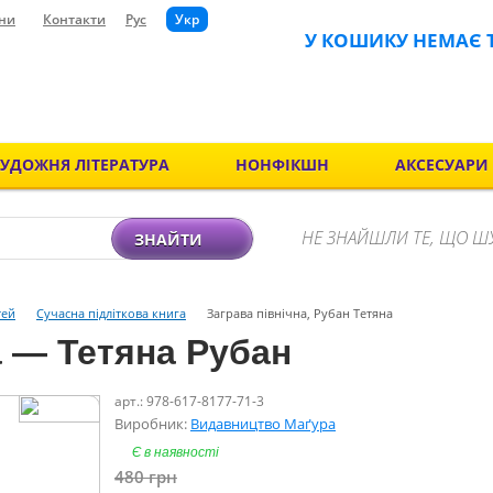
ни
Контакти
Рус
Укр
У КОШИКУ НЕМАЄ 
ХУДОЖНЯ ЛІТЕРАТУРА
НОНФІКШН
АКСЕСУАРИ
НЕ ЗНАЙШЛИ ТЕ, ЩО Ш
ЗНАЙТИ
тей
Сучасна підліткова книга
Заграва північна, Рубан Тетяна
а — Тетяна Рубан
арт.: 978-617-8177-71-3
Виробник:
Видавництво Маґура
Є в наявності
480
грн