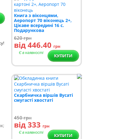
Книга з віконцями,
Аеропорт 70 віконець 2+,
Цікаве всередині 16 с.
Подарункова
620
грн
від 446.40
су!
грн
Є в наявності
КУПИТИ
Скарбничка віршів Вусаті
смугасті хвостаті
450
грн
від 333
к;
грн
Є в наявності
КУПИТИ