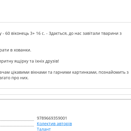
- 60 віконець 3+ 16 с. - Здається, до нас завітали тварини з
рати в хованки.
ритну ящірку та їхніх друзів!
ачам цікавими вікнами та гарними картинками, познайомить з
агато про них.
9789669359001
Колектив авторів
Талант