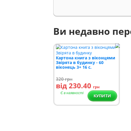
Ви недавно пе
Картона книга з віконцями
Звірята в будинку - 60
віконець 3+ 16 с.
320
грн
від 230.40
грн
Є в наявності
КУПИТИ