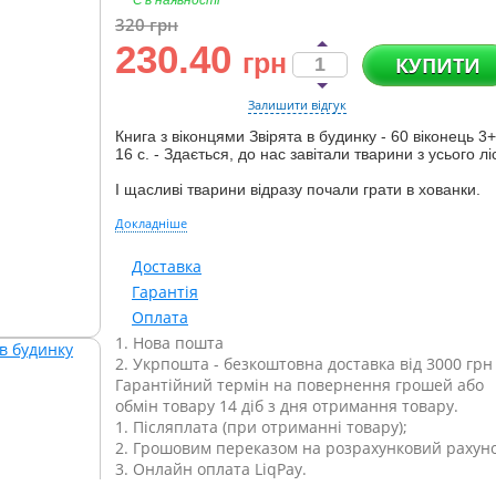
Є в наявності
320
грн
230.40
грн
КУПИТИ
Залишити відгук
Книга з віконцями Звірята в будинку - 60 віконець 3+
16 с. - Здається, до нас завітали тварини з усього лі
І щасливі тварини відразу почали грати в хованки.
Докладніше
Доставка
Гарантія
Оплата
1. Нова пошта
2. Укрпошта - безкоштовна доставка від 3000 грн
Гарантійний термін на повернення грошей або
обмін товару 14 діб з дня отримання товару.
1. Післяплата (при отриманні товару);
2. Грошовим переказом на розрахунковий рахуно
3. Онлайн оплата LiqPay.