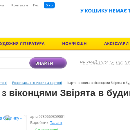
ни
Контакти
Рус
Укр
У КОШИКУ НЕМАЄ 
ХУДОЖНЯ ЛІТЕРАТУРА
НОНФІКШН
АКСЕСУАРИ
НЕ ЗНАЙШЛИ ТЕ, ЩО Ш
ЗНАЙТИ
тоні
Розвивальні книжки на картоні
Картона книга з віконцями Звірята в буд
 з віконцями Звірята в буди
арт.: 9789669359001
Виробник:
Талант