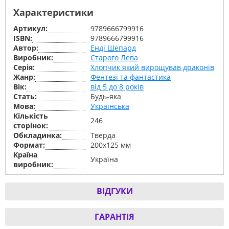
Характеристики
Артикул:
9789666799916
ISBN:
9789666799916
Автор:
Енді Шепард
Виробник:
Старого Лева
Серiя:
Хлопчик який вирощував драконів
Жанр:
Фентезі та фантастика
Вік:
від 5 до 8 років
Стать:
Будь-яка
Мова:
Українська
Кількість
246
сторінок:
Обкладинка:
Тверда
Формат:
200х125 мм
Країна
Україна
виробник:
ВІДГУКИ
ГАРАНТІЯ