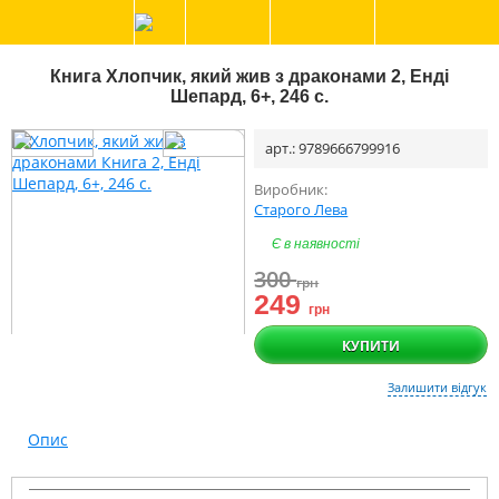
Книга Хлопчик, який жив з драконами 2, Енді
Шепард, 6+, 246 с.
арт.: 9789666799916
Виробник:
Старого Лева
Є в наявності
300
грн
249
грн
КУПИТИ
Залишити відгук
Опис