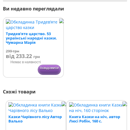
Ви недавно переглядали
Тридев’яте царство. 53
українські народні казки.
Чумарна Марія
299
грн
від 233.22
грн
Немає в наявності
ПОВІДОМИТИ
Схожі товари
Казки Чарівного лісу Автор
Книга Казки на ніч, автор
Валько
Люсі Робін, 160 с.