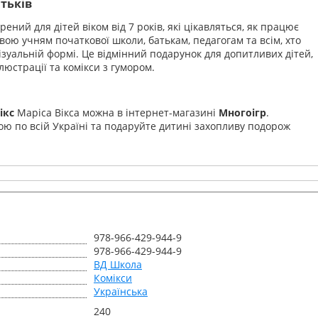
атьків
рений для дітей віком від 7 років, які цікавляться, як працює
вою учням початкової школи, батькам, педагогам та всім, хто
візуальній формі. Це відмінний подарунок для допитливих дітей,
ілюстрації та комікси з гумором.
ікс
Маріса Вікса можна в інтернет-магазині
Многоігр
.
ою по всій Україні та подаруйте дитині захопливу подорож
978-966-429-944-9
978-966-429-944-9
ВД Школа
Комікси
Українська
240