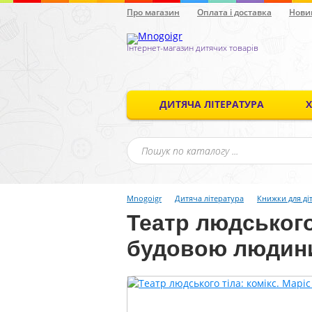
Про магазин
Оплата і доставка
Нови
Інтернет-магазин дитячих товарів
ДИТЯЧА ЛІТЕРАТУРА
Mnogoigr
Дитяча література
Книжки для ді
Театр людського
будовою людин