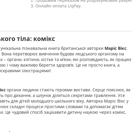
2. Грошовим переказом на розрахунковий рахуно
3. Онлайн оплата LiqPay.
кого тіла: комікс
 унікальна пізнавальна книга британської авторки
Маріс Вікс
,
у. Вона перетворює вивчення будови людського організму на
 – органи, клітини, кістки та м’язи, які розповідають, як працює
ою і чому важливо берегти здоров’я. Це не просто книга, а
 яскравими ілюстраціями!
ікс
органи людини стають героями вистави. Серце пояснює, як
ть про дихання, а шлунок ділиться секретами травлення. Усе
авіть для дітей молодшого шкільного віку. Авторка Маріс Вікс у
яснює складні процеси простими словами та допомагає дітям
ни. Це чудовий спосіб зацікавити дитину наукою через комікс,