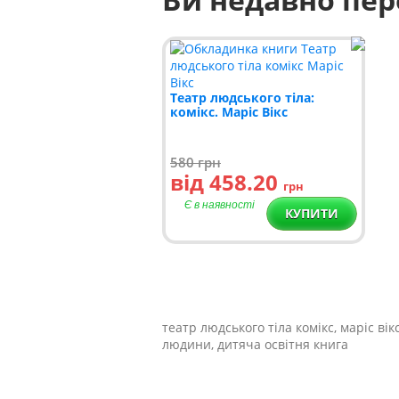
Театр людського тіла:
комікс. Маріс Вікс
580
грн
від 458.20
грн
Є в наявності
КУПИТИ
театр людського тіла комікс, маріс вік
людини, дитяча освітня книга