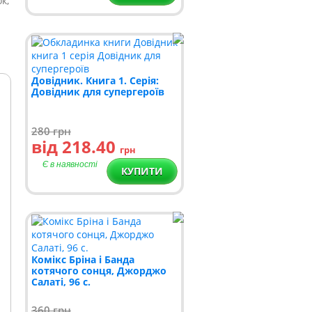
к;
Довідник. Книга 1. Серія:
Довідник для супергероїв
280
грн
від 218.40
грн
Є в наявності
КУПИТИ
Комікс Бріна і Банда
котячого сонця, Джорджо
Салаті, 96 с.
360
грн