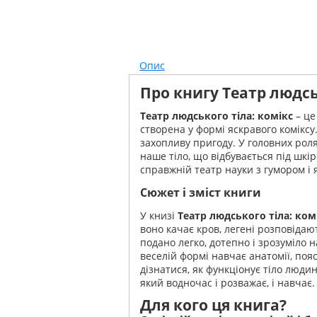
Опис
Про книгу Театр людсь
Театр людського тіла: комікс
– це
створена у формі яскравого комікс
захопливу пригоду. У головних ролях
наше тіло, що відбувається під шкір
справжній театр науки з гумором і
Сюжет і зміст книги
У книзі
Театр людського тіла: ком
воно качає кров, легені розповідаю
подано легко, дотепно і зрозуміло н
веселій формі навчає анатомії, по
дізнатися, як функціонує тіло люди
який водночас і розважає, і навчає.
Для кого ця книга?