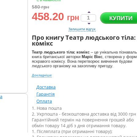
Є в наявності
580
грн
458.20
грн
КУПИТИ
Залишити відгук
Про книгу Театр людського тіла:
комікс
Театр людського тіла: комікс
– це унікальна пізнавал
книга британської авторки
Маріс Вікс
, створена у форм
яскравого коміксу. Вона перетворює вивчення будови
людського організму на захопливу пригоду.
Докладніше
Доставка
Гарантія
Оплата
1. Нова пошта
2. Укрпошта - безкоштовна доставка від 3000 грн
Гарантійний термін на повернення грошей або
обмін товару 14 діб з дня отримання товару.
1. Післяплата (при отриманні товару);