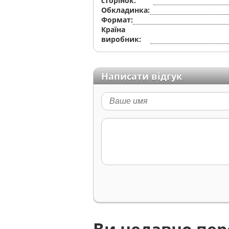
сторінок:
Обкладинка:
Формат:
Країна
виробник:
Написати відгук
Ви недавно пе