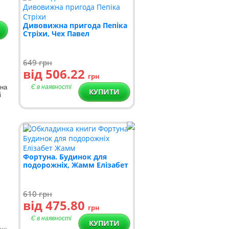
Дивовижна пригода Пепіка
Стріхи, Чех Павел
649
грн
від 506.22
грн
ьна
Є в наявності
КУПИТИ
і
Фортуна. Будинок для
подорожніх, Жамм Елізабет
610
грн
від 475.80
грн
Є в наявності
КУПИТИ