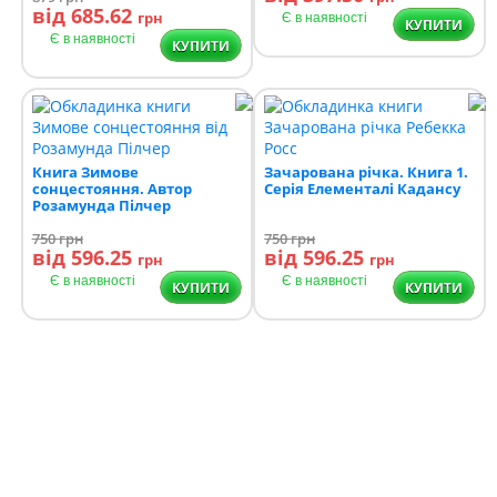
від 685.62
грн
Є в наявності
КУПИТИ
Є в наявності
КУПИТИ
Книга Зимове
Зачарована річка. Книга 1.
сонцестояння. Автор
Серія Елементалі Кадансу
Розамунда Пілчер
750
грн
750
грн
від 596.25
від 596.25
грн
грн
Є в наявності
Є в наявності
КУПИТИ
КУПИТИ