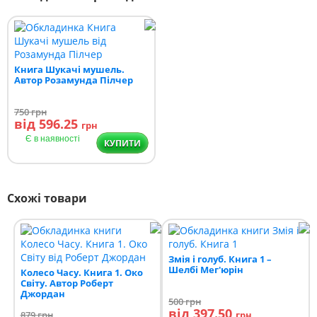
Книга Шукачі мушель.
Автор Розамунда Пілчер
750
грн
від 596.25
грн
Є в наявності
КУПИТИ
Схожі товари
Змія і голуб. Книга 1 –
Шелбі Мег'юрін
Колесо Часу. Книга 1. Око
Світу. Автор Роберт
Джордан
500
грн
від 397.50
879
грн
грн