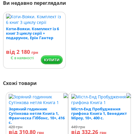
Ви недавно переглядали
Коти-Вояки. Комплект із 6
книг 3 циклу серії +
подарунок, Ерін Гантер
від 2 180
грн
Є в наявності
КУПИТИ
Схожі товари
Зоряний годинник
Містл-Енд Пробудження
Сутінкова нетля Книга 1,
грифона Книга 1, Бенедикт
Франческа Ґіббонс, 10+, 416
Міроу, 10+, 400 с.
с.
420
грн
449
грн
від 310.80
від 332.26
грн
грн