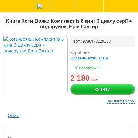
Книга Коти Вояки Комплект із 6 книг 3 циклу серії +
подарунок, Ерін Гантер
арт.: 9786178229368
Виробник:
Видавницство АССА
Є в наявності
2 180
грн
КУПИТИ
Залишити відгук
Опис