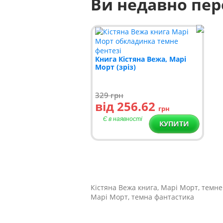
Ви недавно пе
Книга Кістяна Вежа, Марі
Морт (зріз)
329
грн
від 256.62
грн
Є в наявності
КУПИТИ
Кістяна Вежа книга, Марі Морт, темне
Марі Морт, темна фантастика