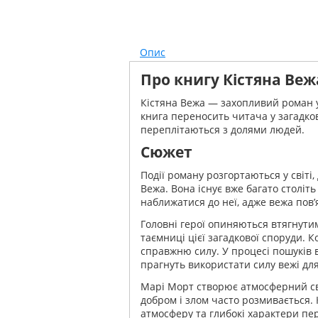
Опис
Про книгу Кістяна Веж
Кістяна Вежа — захопливий роман у
книга переносить читача у загадков
переплітаються з долями людей.
Сюжет
Події роману розгортаються у світі
Вежа. Вона існує вже багато століть
наближатися до неї, адже вежа пов’
Головні герої опиняються втягнут
таємниці цієї загадкової споруди. 
справжню силу. У процесі пошуків в
прагнуть використати силу вежі для
Марі Морт створює атмосферний сві
добром і злом часто розмивається.
атмосферу та глибокі характери пе