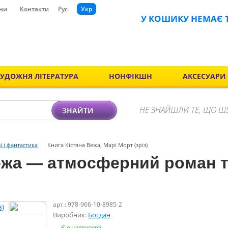
ни
Контакти
Рус
Укр
У КОШИКУ НЕМАЄ 
ХУДОЖНЯ ЛІТЕРАТУРА
НОНФІКШН
АКСЕСУАРИ
НЕ ЗНАЙШЛИ ТЕ, ЩО Ш
ЗНАЙТИ
і і фантастика
Книга Кістяна Вежа, Марі Морт (зріз)
Вежа — атмосферний роман т
арт.: 978-966-10-8985-2
Виробник:
Богдан