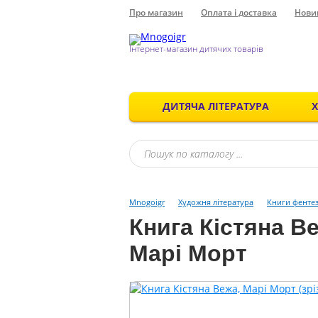
Про магазин
Оплата і доставка
Нови
Інтернет-магазин дитячих товарів
ДИТЯЧА ЛІТЕРАТУРА
Mnogoigr
Художня література
Книги фентез
Книга Кістяна 
Марі Морт