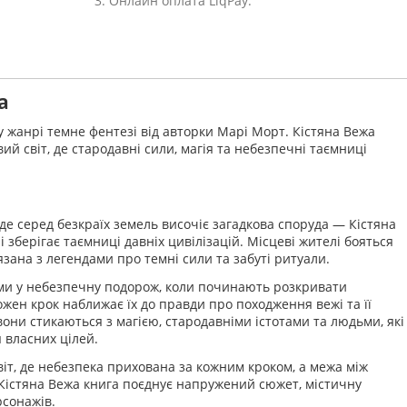
3. Онлайн оплата LiqPay.
а
 жанрі темне фентезі від авторки Марі Морт. Кістяна Вежа
ий світ, де стародавні сили, магія та небезпечні таємниці
, де серед безкраїх земель височіє загадкова споруда — Кістяна
 і зберігає таємниці давніх цивілізацій. Місцеві жителі бояться
язана з легендами про темні сили та забуті ритуали.
ими у небезпечну подорож, коли починають розкривати
Кожен крок наближає їх до правди про походження вежі та її
они стикаються з магією, стародавніми істотами та людьми, які
 власних цілей.
т, де небезпека прихована за кожним кроком, а межа між
 Кістяна Вежа книга поєднує напружений сюжет, містичну
рсонажів.