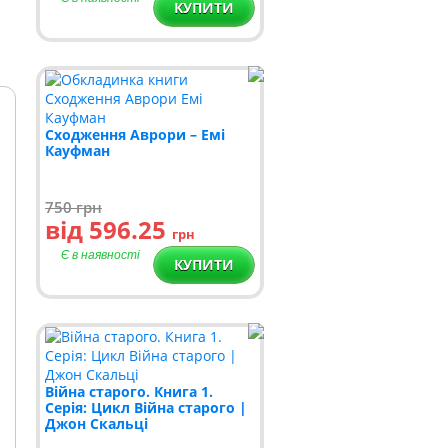
КУПИТИ
Сходження Аврори – Емі
Кауфман
750
грн
від 596.25
грн
Є в наявності
КУПИТИ
Війна старого. Книга 1.
Серія: Цикл Війна старого |
Джон Скальці