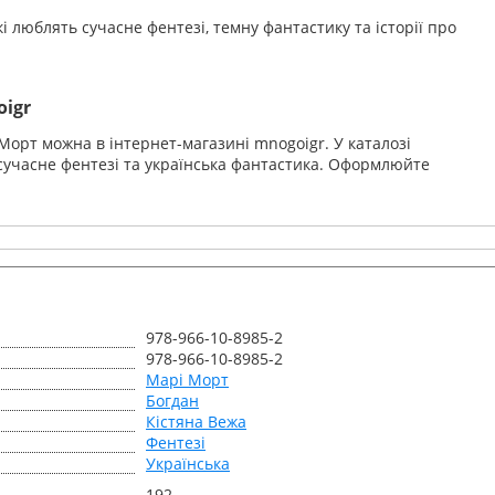
і люблять сучасне фентезі, темну фантастику та історії про
oigr
Морт можна в інтернет-магазині mnogoigr. У каталозі
 сучасне фентезі та українська фантастика. Оформлюйте
978-966-10-8985-2
978-966-10-8985-2
Марі Морт
Богдан
Кістяна Вежа
Фентезі
Українська
192