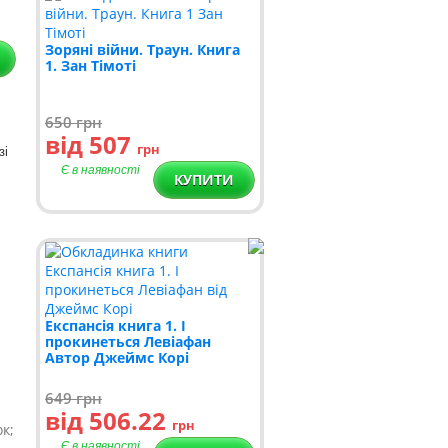
Зоряні війни. Траун. Книга
1. Зан Тімоті
650
грн
від 507
грн
зі
Є в наявності
КУПИТИ
Експансія книга 1. І
прокинеться Левіафан
Автор Джеймс Корі
649
грн
від 506.22
грн
к;
Є в наявності