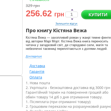
Є в наявності
329
грн
256.62
грн
КУПИТИ
Залишити відгук
Про книгу Кістяна Вежа
Кістяна Вежа — захопливий роман у жанрі темне фенте
від авторки Марі Морт. Кістяна Вежа книга переносить
читача у загадковий світ, де стародавні сили, магія та
небезпечні таємниці переплітаються з долями людей.
Докладніше
Доставка
Гарантія
Оплата
1. Нова пошта
2. Укрпошта - безкоштовна доставка від 3000 грн
Гарантійний термін на повернення грошей або
обмін товару 14 діб з дня отримання товару.
1. Післяплата (при отриманні товару);
2. Грошовим переказом на розрахунковий рахуно