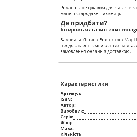
Роман стане цікавим для читачів, як
магію і стародавні таємниці.
Де придбати?
Інтернет-магазин книг mnog
Замовити Кістяна Вежа книга Марі 
представлені темне фентезі книга,
замовлення онлайн з доставкою.
Характеристики
Артикул:
ISBN:
Автор:
Виробник:
Серiя:
Жанр:
Мова:
Кількість