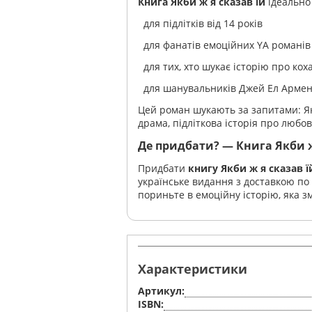
Книга Якби ж я сказав їй
ідеально 
для підлітків від 14 років
для фанатів емоційних YA романів
для тих, хто шукає історію про кох
для шанувальників Джей Ел Армен
Цей роман шукають за запитами: Як
драма, підліткова історія про любо
Де придбати? — Книга Якби ж
Придбати
книгу Якби ж я сказав ї
українське видання з доставкою по 
пориньте в емоційну історію, яка з
Характеристики
Артикул:
ISBN: