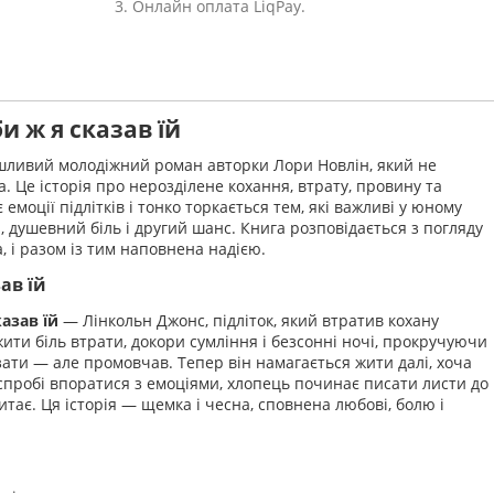
3. Онлайн оплата LiqPay.
и ж я сказав їй
ливий молодіжний роман авторки Лори Новлін, який не
 Це історія про нерозділене кохання, втрату, провину та
емоції підлітків і тонко торкається тем, які важливі у юному
, душевний біль і другий шанс. Книга розповідається з погляду
, і разом із тим наповнена надією.
ав їй
азав їй
— Лінкольн Джонс, підліток, який втратив кохану
ити біль втрати, докори сумління і безсонні ночі, прокручуючи
зати — але промовчав. Тепер він намагається жити далі, хоча
 спробі впоратися з емоціями, хлопець починає писати листи до
итає. Ця історія — щемка і чесна, сповнена любові, болю і