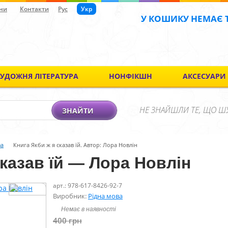
ни
Контакти
Рус
Укр
У КОШИКУ НЕМАЄ 
ХУДОЖНЯ ЛІТЕРАТУРА
НОНФІКШН
АКСЕСУАРИ
НЕ ЗНАЙШЛИ ТЕ, ЩО Ш
ЗНАЙТИ
за
Книга Якби ж я сказав їй. Автор: Лора Новлін
сказав їй — Лора Новлін
арт.: 978-617-8426-92-7
Виробник:
Рідна мова
Немає в наявності
400
грн