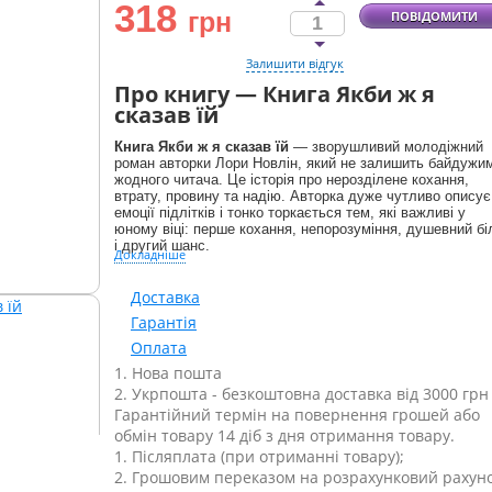
318
грн
ПОВІДОМИТИ
Залишити відгук
Про книгу — Книга Якби ж я
сказав їй
Книга Якби ж я сказав їй
— зворушливий молодіжний
роман авторки Лори Новлін, який не залишить байдужи
жодного читача. Це історія про нерозділене кохання,
втрату, провину та надію. Авторка дуже чутливо описує
емоції підлітків і тонко торкається тем, які важливі у
юному віці: перше кохання, непорозуміння, душевний бі
і другий шанс.
Докладніше
Доставка
Гарантія
Оплата
1. Нова пошта
2. Укрпошта - безкоштовна доставка від 3000 грн
Гарантійний термін на повернення грошей або
обмін товару 14 діб з дня отримання товару.
1. Післяплата (при отриманні товару);
2. Грошовим переказом на розрахунковий рахуно