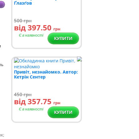
Ґлазґов
500
грн
від 397.50
грн
Є в наявності
КУПИТИ
м
ль
Привіт, незнайомко. Автор:
Кетрін Сентер
450
грн
від 357.75
грн
Є в наявності
КУПИТИ
к;