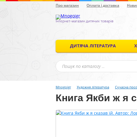
Про магазин
Оплата і доставка
Нови
Інтернет-магазин дитячих товарів
ДИТЯЧА ЛІТЕРАТУРА
Mnogoigr
Художня література
Сучасна про
Книга Якби ж я 