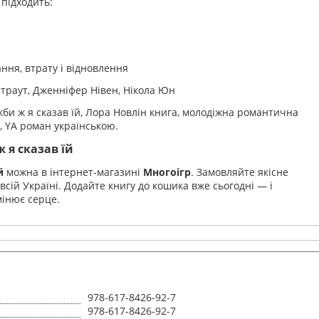
підходить:
ання, втрату і відновлення
траут, Дженніфер Нівен, Нікола Юн
би ж я сказав їй, Лора Новлін книга, молодіжна романтична
в, YA роман українською.
 я сказав їй
й
можна в інтернет-магазині
Многоігр
. Замовляйте якісне
всій Україні. Додайте книгу до кошика вже сьогодні — і
мінює серце.
978-617-8426-92-7
978-617-8426-92-7