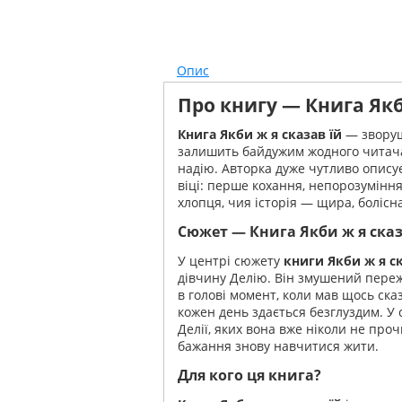
Опис
Про книгу — Книга Якб
Книга Якби ж я сказав їй
— зворуш
залишить байдужим жодного читача.
надію. Авторка дуже чутливо описує 
віці: перше кохання, непорозуміння
хлопця, чия історія — щира, болісна
Сюжет — Книга Якби ж я сказ
У центрі сюжету
книги Якби ж я ск
дівчину Делію. Він змушений переж
в голові момент, коли мав щось ска
кожен день здається безглуздим. У
Делії, яких вона вже ніколи не проч
бажання знову навчитися жити.
Для кого ця книга?