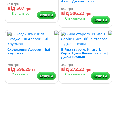
Автор Джеймс Корі
650
грн
від 507
грн
649
грн
від 506.22
грн
Є в наявності
КУПИТИ
Є в наявності
КУПИТИ
Сходження Аврори – Емі
Війна старого. Книга 1.
Кауфман
Серія: Цикл Війна старого |
Джон Скальці
750
грн
349
грн
від 596.25
від 272.22
грн
грн
Є в наявності
Є в наявності
КУПИТИ
КУПИТИ