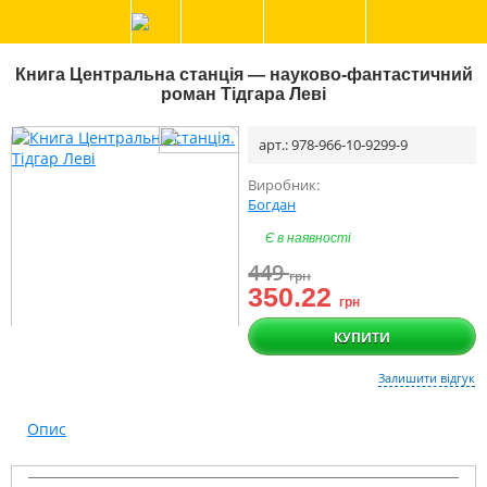
Книга Центральна станція — науково-фантастичний
роман Тідгара Леві
арт.: 978-966-10-9299-9
Виробник:
Богдан
Є в наявності
449
грн
350.22
грн
КУПИТИ
Залишити відгук
Опис