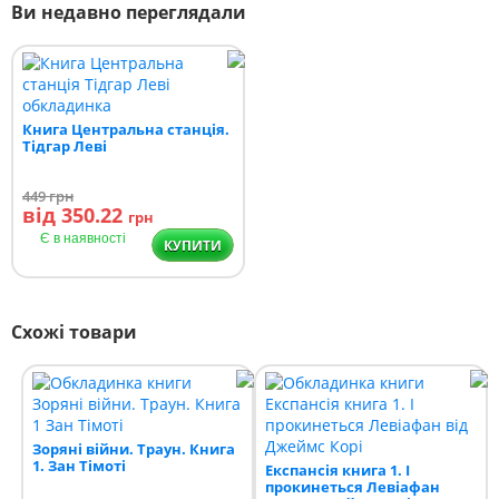
Ви недавно переглядали
Книга Центральна станція.
Тідгар Леві
449
грн
від 350.22
грн
Є в наявності
КУПИТИ
Схожі товари
Зоряні війни. Траун. Книга
1. Зан Тімоті
Експансія книга 1. І
прокинеться Левіафан