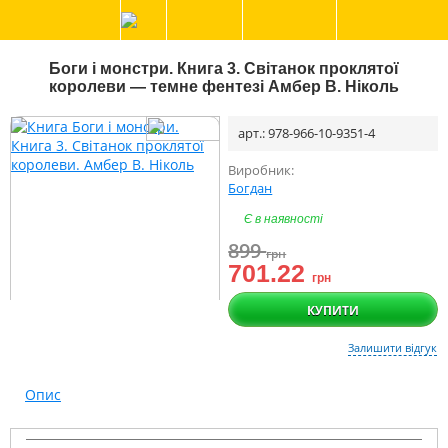
Боги і монстри. Книга 3. Світанок проклятої
королеви — темне фентезі Амбер В. Ніколь
арт.: 978-966-10-9351-4
Виробник:
Богдан
Є в наявності
899
грн
701.22
грн
КУПИТИ
Залишити відгук
Опис