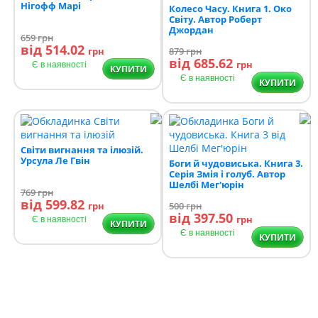
Нігофф Марі
Колесо Часу. Книга 1. Око
Світу. Автор Роберт
Джордан
659
грн
від 514.02
грн
879
грн
від 685.62
грн
Є в наявності
КУПИТИ
Є в наявності
КУПИТИ
Світи вигнання та ілюзій.
Урсула Ле Гвін
Боги й чудовиська. Книга 3.
Серія Змія і голуб. Автор
Шелбі Мег'юрін
769
грн
від 599.82
грн
500
грн
від 397.50
грн
Є в наявності
КУПИТИ
Є в наявності
КУПИТИ