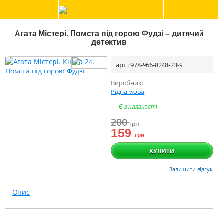
Агата Містері. Помста під горою Фудзі – дитячий
детектив
арт.: 978-966-8248-23-9
Виробник:
Рідна мова
Є в наявності
200
грн
159
грн
КУПИТИ
Залишити відгук
Опис