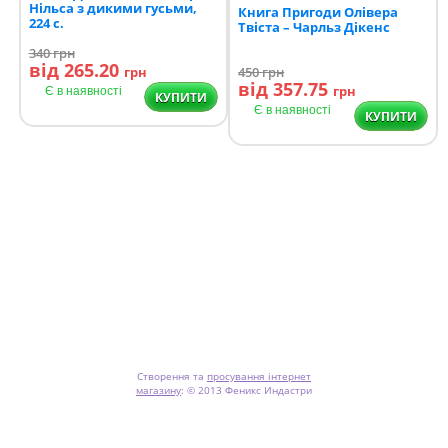
Нільса з дикими гусьми,
Книга Пригоди Олівера
224 с.
Твіста – Чарльз Дікенс
340
грн
від 265.20
грн
450
грн
від 357.75
грн
Є в наявності
КУПИТИ
Є в наявності
КУПИТИ
Створення та
просування інтернет
магазину
:
© 2013 Феникс Индастри