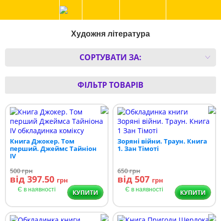
Художня література
СОРТУВАТИ ЗА:
ФІЛЬТР ТОВАРІВ
Книга Джокер. Том
Зоряні війни. Траун. Книга
перший. Джеймс Тайніон
1. Зан Тімоті
IV
500
грн
650
грн
від 397.50
від 507
грн
грн
Є в наявності
Є в наявності
КУПИТИ
КУПИТИ