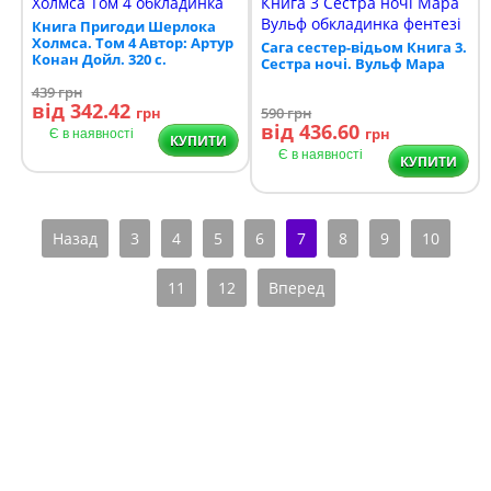
Книга Пригоди Шерлока
Холмса. Том 4 Автор: Артур
Сага сестер-відьом Книга 3.
Конан Дойл. 320 с.
Сестра ночі. Вульф Мара
439
грн
від 342.42
грн
590
грн
від 436.60
грн
Є в наявності
КУПИТИ
Є в наявності
КУПИТИ
Назад
3
4
5
6
7
8
9
10
11
12
Вперед