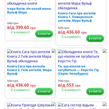
Іскра богів. Не кохай мене.
Вульф Мара
Книга Сага про ангелів
Книга 1. Повернення
ангелів. Мара Вульф
540
грн
від 399.60
грн
590
грн
від 436.60
грн
Є в наявності
КУПИТИ
Є в наявності
КУПИТИ
Книга Сага про ангелів
Те, що ніколи не
Книга 2. Гнів ангелів. Мара
загубиться — Керстін Гір
Вульф
(Серія: Незабудка)
590
грн
700
грн
від 436.60
від 553
грн
грн
Є в наявності
Є в наявності
КУПИТИ
КУПИТИ