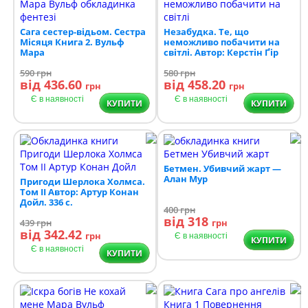
Сага сестер-відьом. Сестра
Незабудка. Те, що
Місяця Книга 2. Вульф
неможливо побачити на
Мара
світлі. Автор: Керстін Ґір
590
грн
580
грн
від 436.60
від 458.20
грн
грн
Є в наявності
Є в наявності
КУПИТИ
КУПИТИ
Бетмен. Убивчий жарт —
Алан Мур
Пригоди Шерлока Холмса.
Том ІІ Автор: Артур Конан
Дойл. 336 с.
400
грн
від 318
439
грн
грн
від 342.42
грн
Є в наявності
КУПИТИ
Є в наявності
КУПИТИ