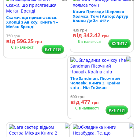
Книга Пригоди Шерлока
Холмса. Том I Автор: Артур
Скажи, що присягаєшся.
Конан Дойл. 412 с.
Хлопці з Авіксу. Книга 1 –
Меґан Бренді
439
грн
від 342.42
750
грн
грн
від 596.25
грн
Є в наявності
КУПИТИ
Є в наявності
КУПИТИ
The Sandman. Пісочний
Чоловік. Книга 3. Країна
снів – Ніл Ґейман
600
грн
від 477
грн
Є в наявності
КУПИТИ