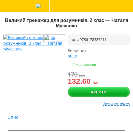
Великий тренажер для розумників. 2 клас — Наталя
Мусієнко
арт.: 9786178387211
Виробник:
АССА
Є в наявності
170
грн
132.60
грн
КУПИТИ
Залишити відгук
Опис