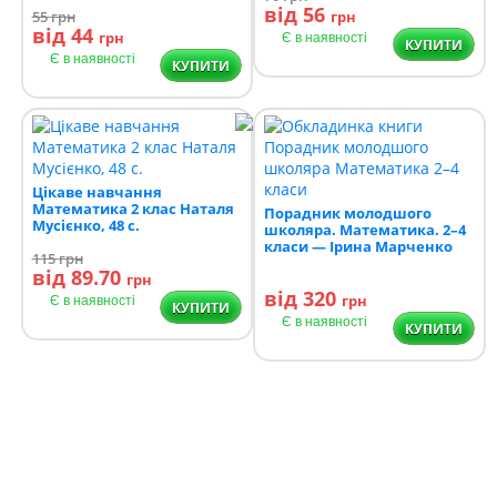
від 56
55
грн
грн
від 44
грн
Є в наявності
КУПИТИ
Є в наявності
КУПИТИ
Цікаве навчання
Математика 2 клас Наталя
Порадник молодшого
Мусієнко, 48 с.
школяра. Математика. 2–4
класи — Ірина Марченко
115
грн
від 89.70
грн
від 320
грн
Є в наявності
КУПИТИ
Є в наявності
КУПИТИ