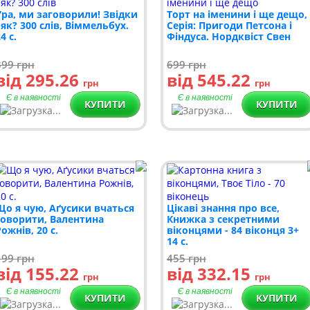
Ура, ми заговорили! Звідки
Торт на іменини і ще дещо,
і як? 300 слів, Віммельбух.
Серія: Пригоди Петсона і
4 с.
Фіндуса. Нордквіст Свен
399
грн
699
грн
від 295.26
від 545.22
грн
грн
Є в наявності
Є в наявності
КУПИТИ
КУПИТИ
Що я чую, Аґусики вчаться
Цікаві знання про все,
говорити, Валентина
Книжка з секретними
ожнів, 20 с.
віконцями - 84 віконця 3+
14 с.
199
грн
455
грн
від 155.22
від 332.15
грн
грн
Є в наявності
Є в наявності
КУПИТИ
КУПИТИ