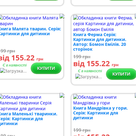
Книга Малята тварин. Серія:
Картинки для дитинки
Книга Ферма Серія:
Картинки для дитинки.
Автор: Бомон Емілія. 20
сторінок
199
грн
від 155.22
199
грн
грн
від 155.22
грн
Є в наявності
КУПИТИ
Є в наявності
КУПИТИ
Книга Мандрівка у гори.
Серія: Картинки для
Книга Маленькі тваринки.
дитинки
Серія: Картинки для
дитинки
199
грн
199
грн