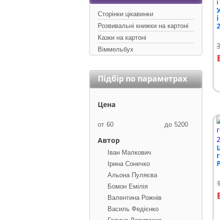
Сторінки цікавинки
2
Розвивальні книжки на картоні
Казки на картоні
Віммельбух
Підбір по параметрах
Цена
от
до
Автор
Іван Малкович
Р
Ірина Сонечко
Альона Пуляєва
Бомон Емілія
Валентина Рожнів
Василь Федієнко