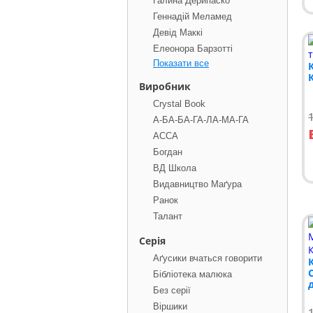
Галина Дерипаско
Геннадій Меламед
Девід Маккі
Елеонора Барзотті
Показати все
Виробник
Crystal Book
А-БА-БА-ГА-ЛА-МА-ГА
АССА
Богдан
ВД Школа
Видавництво Маґура
Ранок
Талант
Серiя
Аґусики вчаться говорити
Бібліотека малюка
Без серії
Віршики