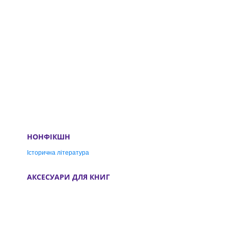
НОНФІКШН
Історична література
АКСЕСУАРИ ДЛЯ КНИГ
Закладки для книг
Брелки
Слідкуйте за нами
Декор для читачів