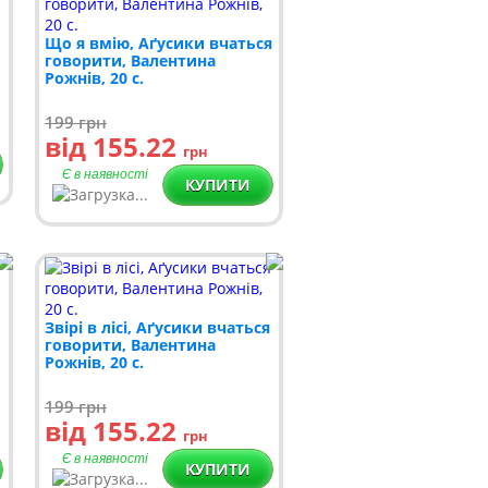
Що я вмію, Аґусики вчаться
говорити, Валентина
Рожнів, 20 с.
199
грн
від 155.22
грн
Є в наявності
КУПИТИ
Звірі в лісі, Аґусики вчаться
говорити, Валентина
Рожнів, 20 с.
199
грн
від 155.22
грн
Є в наявності
КУПИТИ