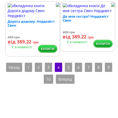
Де моя сестра? Нордквіст
Свен
Дорога додому, Нордквіст
Свен
499
грн
від 389.22
499
грн
грн
від 389.22
грн
Є в наявності
КУПИТИ
Є в наявності
КУПИТИ
Назад
1
2
3
4
5
6
7
8
9
10
Вперед