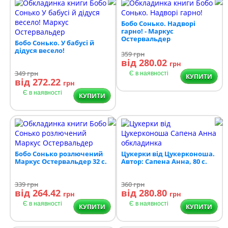
Бобо Сонько. Надворі
гарно! - Маркус
Остервальдер
Бобо Сонько. У бабусі й
дідуся весело!
359
грн
від 280.02
грн
349
грн
Є в наявності
КУПИТИ
від 272.22
грн
Є в наявності
КУПИТИ
Бобо Сонько розлючений
Цукерки від Цукерконоша.
Маркус Остервальдер 32 с.
Автор: Сапена Анна, 80 с.
339
грн
360
грн
від 264.42
від 280.80
грн
грн
Є в наявності
Є в наявності
КУПИТИ
КУПИТИ