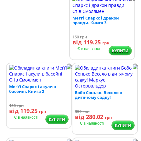
Меґґі Спаркс і дракон
правди. Книга 3
150
грн
від 119.25
грн
Є в наявності
КУПИТИ
Меґґі Спаркс і акули в
басейні. Книга 2
Бобо Сонько. Весело в
дитячому садку!
150
грн
від 119.25
грн
359
грн
від 280.02
грн
Є в наявності
КУПИТИ
Є в наявності
КУПИТИ