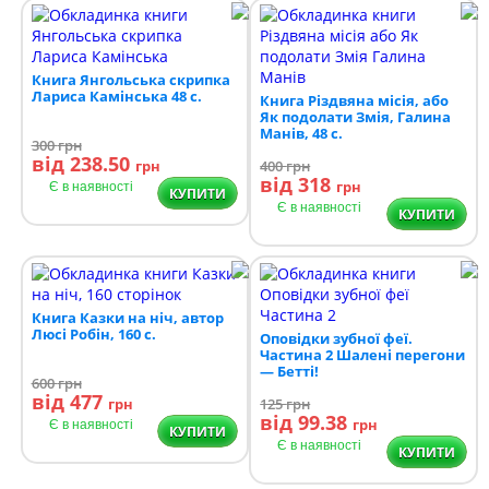
Книга Янгольська скрипка
Лариса Камінська 48 с.
Книга Різдвяна місія, або
Як подолати Змія, Галина
Манів, 48 с.
300
грн
від 238.50
грн
400
грн
від 318
грн
Є в наявності
КУПИТИ
Є в наявності
КУПИТИ
Книга Казки на ніч, автор
Люсі Робін, 160 с.
Оповідки зубної феї.
Частина 2 Шалені перегони
— Бетті!
600
грн
від 477
грн
125
грн
від 99.38
грн
Є в наявності
КУПИТИ
Є в наявності
КУПИТИ