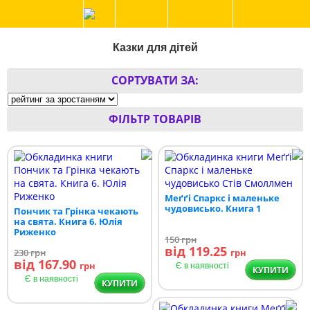
Казки для дітей
СОРТУВАТИ ЗА:
ФІЛЬТР ТОВАРІВ
Меґґі Спаркс і маленьке
чудовисько. Книга 1
Пончик та Грінка чекають
на свята. Книга 6. Юлія
Риженко
150
грн
від 119.25
230
грн
грн
від 167.90
грн
Є в наявності
КУПИТИ
Є в наявності
КУПИТИ