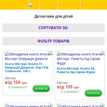
Детективи для дітей
СОРТУВАТИ ЗА:
ФІЛЬТР ТОВАРІВ
Агата Містері. Книга 17.
Операція Джунглі. Сер Стів
Агата Містері. Книга 24.
Стівенсон, 136 с.
Помста під горою Фудзі
200
грн
від 159
грн
200
грн
від 159
грн
Є в наявності
КУПИТИ
Є в наявності
КУПИТИ