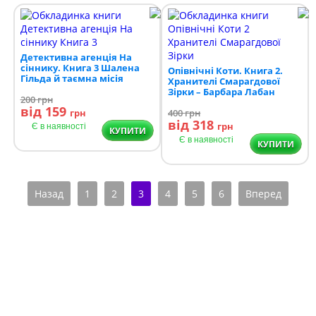
Детективна агенція На
сіннику. Книга 3 Шалена
Опівнічні Коти. Книга 2.
Гільда й таємна місія
Хранителі Смарагдової
Зірки – Барбара Лабан
200
грн
від 159
грн
400
грн
від 318
грн
Є в наявності
КУПИТИ
Є в наявності
КУПИТИ
Назад
1
2
3
4
5
6
Вперед