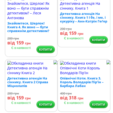
Детективна агенція На
сіннику. Книга 1 І бе, і ме, і
кукуріку – Анн-Катрін Геґер
Знайомтеся, Шерлок!
Книга 4. Як воно — бути
200
грн
справжнім детективом?
від 159
грн
200
грн
Є в наявності
КУПИТИ
від 159
грн
Є в наявності
КУПИТИ
Детективна агенція На
Опівнічні Коти. Книга 3.
сіннику. Книга 2 Справа
Король Володарів Пір’їн –
Міцнолапів
Барбара Лабан
200
грн
400
грн
від 159
від 318
грн
грн
Є в наявності
Є в наявності
КУПИТИ
КУПИТИ