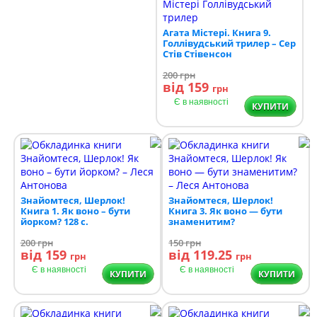
Агата Містері. Книга 9.
Голлівудський трилер – Сер
Стів Стівенсон
200
грн
від 159
грн
Є в наявності
КУПИТИ
Знайомтеся, Шерлок!
Знайомтеся, Шерлок!
Книга 1. Як воно – бути
Книга 3. Як воно — бути
йорком? 128 с.
знаменитим?
200
грн
150
грн
від 159
від 119.25
грн
грн
Є в наявності
Є в наявності
КУПИТИ
КУПИТИ