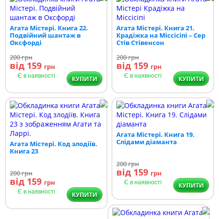
Агата Містері. Книга 22.
Агата Містері. Книга 21.
Подвійний шантаж в
Крадіжка на Міссісіпі – Сер
Оксфорді
Стів Стівенсон
200
грн
200
грн
від 159
від 159
грн
грн
Є в наявності
Є в наявності
КУПИТИ
КУПИТИ
Агата Містері. Книга 19.
Слідами діаманта
Агата Містері. Код злодіїв.
Книга 23
200
грн
від 159
200
грн
грн
від 159
грн
Є в наявності
КУПИТИ
Є в наявності
КУПИТИ