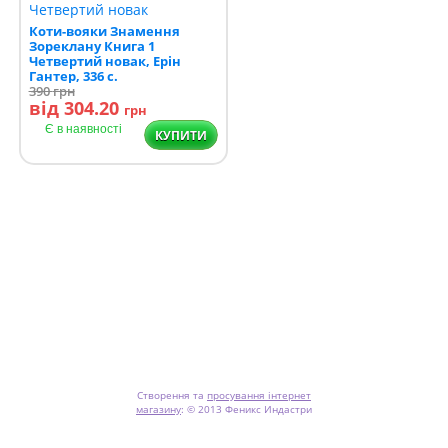
Коти-вояки Знамення
Зореклану Книга 1
Четвертий новак, Ерін
Гантер, 336 с.
390
грн
від 304.20
грн
Є в наявності
КУПИТИ
Створення та
просування інтернет
магазину
:
© 2013 Феникс Индастри