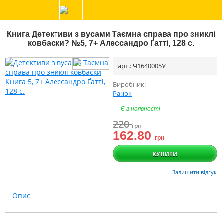
Книга Детективи з вусами Таємна справа про зниклі
ковбаски? №5, 7+ Алессандро Ґатті, 128 с.
арт.: Ч1640005У
Виробник:
Ранок
Є в наявності
220
грн
162.80
грн
КУПИТИ
Залишити відгук
Опис