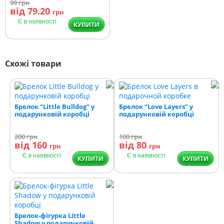
99
грн
від 79.20
грн
Є в наявності
КУПИТИ
Схожі товари
Брелок “Little Bulldog” у
Брелок “Love Layers” у
подарунковій коробці
подарунковій коробці
200
грн
100
грн
від 160
від 80
грн
грн
Є в наявності
Є в наявності
КУПИТИ
КУПИТИ
Брелок-фігурка Little
Shadow у подарунковій