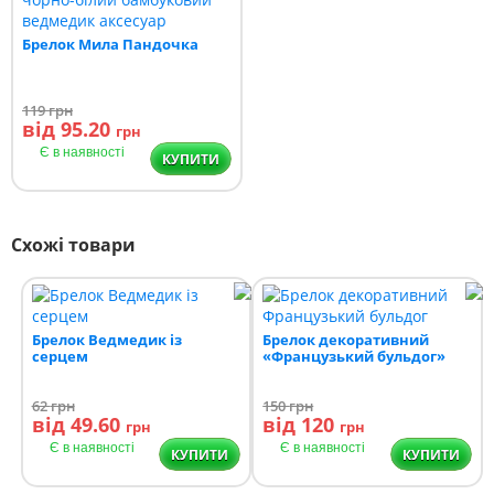
Брелок Мила Пандочка
119
грн
від 95.20
грн
Є в наявності
КУПИТИ
Схожі товари
Брелок Ведмедик із
Брелок декоративний
серцем
«Французький бульдог»
62
грн
150
грн
від 49.60
від 120
грн
грн
Є в наявності
Є в наявності
КУПИТИ
КУПИТИ