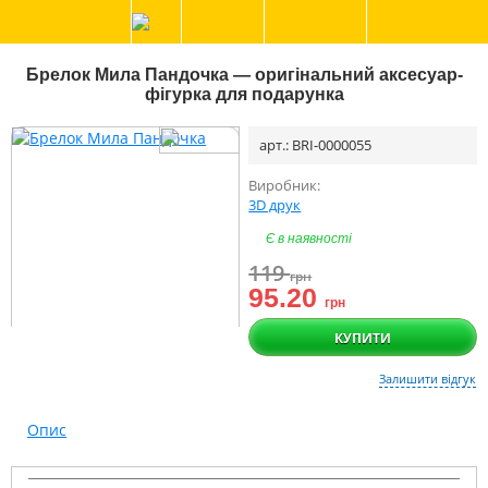
Брелок Мила Пандочка — оригінальний аксесуар-
фігурка для подарунка
арт.: BRI-0000055
Виробник:
3D друк
Є в наявності
119
грн
95.20
грн
КУПИТИ
Залишити відгук
Опис