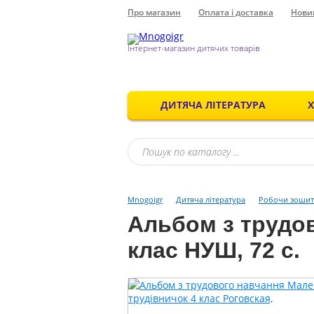
Про магазин
Оплата і доставка
Нови
Інтернет-магазин дитячих товарів
ДИТЯЧА ЛІТЕРАТУРА
Mnogoigr
Дитяча література
Робочи зошит
Альбом з трудо
клас НУШ, 72 с.