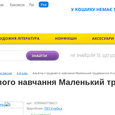
ни
Контакти
Рус
Укр
У КОШИКУ НЕМАЄ 
ХУДОЖНЯ ЛІТЕРАТУРА
НОНФІКШН
АКСЕСУАРИ
НЕ ЗНАЙШЛИ ТЕ, ЩО Ш
ЗНАЙТИ
и Школа
4-й клас
Альбом з трудового навчання Маленький трудівничок 4 кл
вого навчання Маленький тр
арт.: 9789660738621
Виробник:
ПіП Учебка