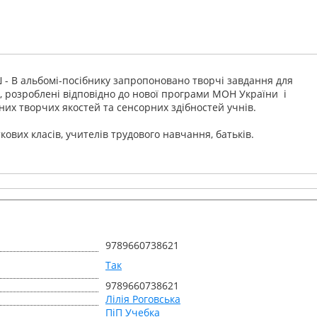
- В альбомі-посібнику запропоновано творчі завдання для
і, розроблені відповідно до нової програми МОН України і
них творчих якостей та сенсорних здібностей учнів.
ткових класів, учителів трудового навчання, батьків.
9789660738621
Так
9789660738621
Лілія Роговська
ПіП Учебка