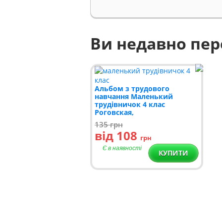
Ви недавно пе
Альбом з трудового
навчання Маленький
трудівничок 4 клас
Роговская,
135
грн
від 108
грн
Є в наявності
КУПИТИ