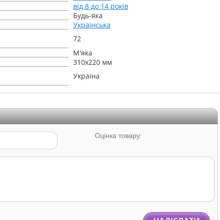
від 8 до 14 років
Будь-яка
Українська
72
М'яка
310х220 мм
Україна
Оцінка товару: