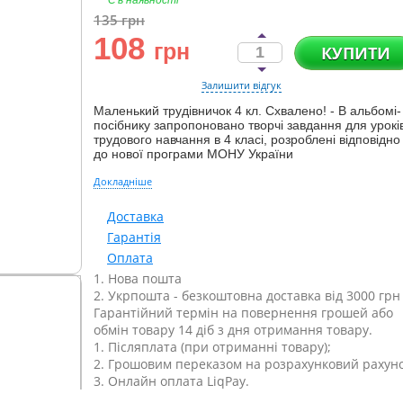
Є в наявності
135
грн
108
грн
КУПИТИ
Залишити відгук
Маленький трудівничок 4 кл. Схвалено! - В альбомі-
посібнику запропоновано творчі завдання для урокі
трудового навчання в 4 класі, розроблені відповідно
до нової програми МОНУ України
Докладніше
Доставка
Гарантія
Оплата
1. Нова пошта
2. Укрпошта - безкоштовна доставка від 3000 грн
Гарантійний термін на повернення грошей або
обмін товару 14 діб з дня отримання товару.
1. Післяплата (при отриманні товару);
2. Грошовим переказом на розрахунковий рахуно
3. Онлайн оплата LiqPay.