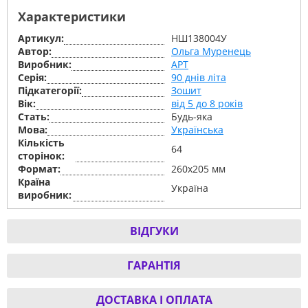
Характеристики
Артикул:
НШ138004У
Автор:
Ольга Муренець
Виробник:
АРТ
Серiя:
90 днів літа
Підкатегорії:
Зошит
Вік:
від 5 до 8 років
Стать:
Будь-яка
Мова:
Українська
Кількість
64
сторінок:
Формат:
260х205 мм
Країна
Україна
виробник:
ВІДГУКИ
ГАРАНТІЯ
ДОСТАВКА І ОПЛАТА