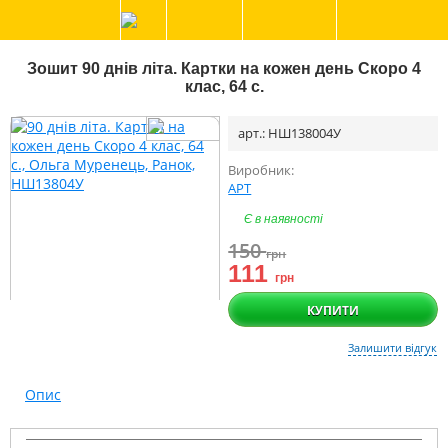
Зошит 90 днів літа. Картки на кожен день Скоро 4
клас, 64 с.
арт.: НШ138004У
Виробник:
АРТ
Є в наявності
150
грн
111
грн
КУПИТИ
Залишити відгук
Опис