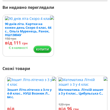
Ви недавно переглядали
90 днів літа. Картки на
кожен день Скоро 4 клас, 64
с., Ольга Муренець, Ранок,
НШ13804У
150
грн
від 111
грн
Є в наявності
КУПИТИ
Схожі товари
Зошит Літо-літечко з 3-го у
Математика. Літній зошит
4-й клас., НУШ Вознюк Л.,
з 3 у 4 клас., Цибульська С.,
64 с.
120
грн
від
від 96
грн