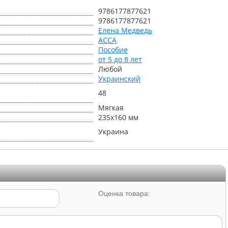
9786177877621
9786177877621
Елена Медведь
АССА
Пособие
от 5 до 8 лет
Любой
Украинский
48
Мягкая
235х160 мм
Украина
Оценка товара: