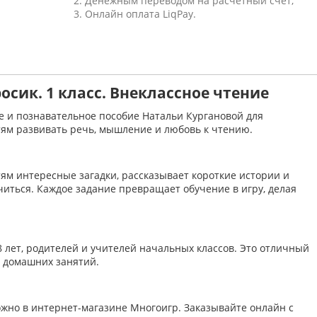
2. Денежным переводом на расчетный счет;
3. Онлайн оплата LiqPay.
осик. 1 класс. Внеклассное чтение
е и познавательное пособие Натальи Кургановой для
тям развивать речь, мышление и любовь к чтению.
ям интересные загадки, рассказывает короткие истории и
читься. Каждое задание превращает обучение в игру, делая
 лет, родителей и учителей начальных классов. Это отличный
и домашних занятий.
ожно в интернет-магазине Многоигр. Заказывайте онлайн с