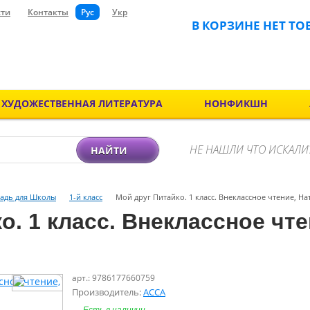
сти
Контакты
Рус
Укр
В КОРЗИНЕ НЕТ ТО
ХУДОЖЕСТВЕННАЯ ЛИТЕРАТУРА
НОНФИКШН
НЕ НАШЛИ ЧТО ИСКАЛИ
НАЙТИ
радь для Школы
1-й класс
Мой друг Питайко. 1 класс. Внеклассное чтение, Н
о. 1 класс. Внеклассное чте
арт.: 9786177660759
Производитель:
АССА