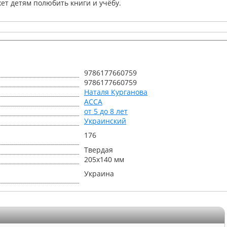
ет детям полюбить книги и учёбу.
9786177660759
9786177660759
Наталя Курганова
АССА
от 5 до 8 лет
Украинский
176
Твердая
205х140 мм
Украина