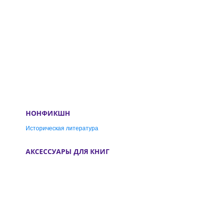
НОНФИКШН
Историческая литература
АКСЕССУАРЫ ДЛЯ КНИГ
Закладки для книг
Брелки
Следите за нами
Декор для читателей