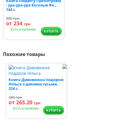
Книга Людвіґу Прехитрому
- ура-ура-ура Екгольм Ян.,
144 с.
300
грн
от 234
грн
Есть в наличии
КУПИТЬ
Похожие товары
Книга Дивовижна подорож
Нільса з дикими гусьми,
224 с.
340
грн
от 265.20
грн
Есть в наличии
КУПИТЬ